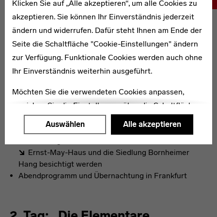
Klicken Sie auf „Alle akzeptieren“, um alle Cookies zu
akzeptieren. Sie können Ihr Einverständnis jederzeit
ändern und widerrufen. Dafür steht Ihnen am Ende der
1. Tag: „Das neue Frankfurt“
Seite die Schaltfläche "Cookie-Einstellungen" ändern
zur Verfügung. Funktionale Cookies werden auch ohne
Ihr Einverständnis weiterhin ausgeführt.
Anreise nach Frankfurt/Main
Besuch der Sammlung und der Sonderausstellung im
Möchten Sie die verwendeten Cookies anpassen,
Deutschen Architekturmuseum oder im Museum für
erreichen Sie die Einstellungen über die Schaltfläche
Angewandte Kunst
Individuelles Mittagessen im Museumscafé
"Auswählen".
Auswählen
Alle akzeptieren
Am Nachmittag können die Siedlungen Römerstadt
Weitere Informationen finden Sie in unseren
mit Führung durch das Musterhaus
Ernst-May-Haus
und die Siedlung Bornheimer
Datenschutzerklärung
oder dem
Impressum
.
Hang besichtigt werden
Abendprogramm und Übernachtung in Frankfurt
2. Tag: „Die Elementare