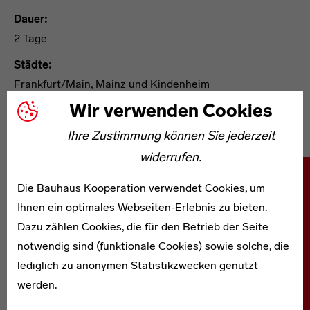
Dauer:
2 Tage
Städte:
Frankfurt/Main, Mainz und Kindenheim
Wir verwenden Cookies
Reiseart:
Bus, Bahn, zu Fuß, Fahrrad, PKW
Ihre Zustimmung können Sie jederzeit
Tourenvorschlag 4
widerrufen.
Die Bauhaus Kooperation verwendet Cookies, um
Die hier skizzierte Tour ist eine Anregung für eine
Ihnen ein optimales Webseiten-Erlebnis zu bieten.
selbstorganisierte Reise und nicht als
Dazu zählen Cookies, die für den Betrieb der Seite
Arrangement über die Bauhaus Kooperation
notwendig sind (funktionale Cookies) sowie solche, die
Berlin Dessau Weimar oder die
lediglich zu anonymen Statistikzwecken genutzt
Landestourismusagenturen buchbar.
werden.