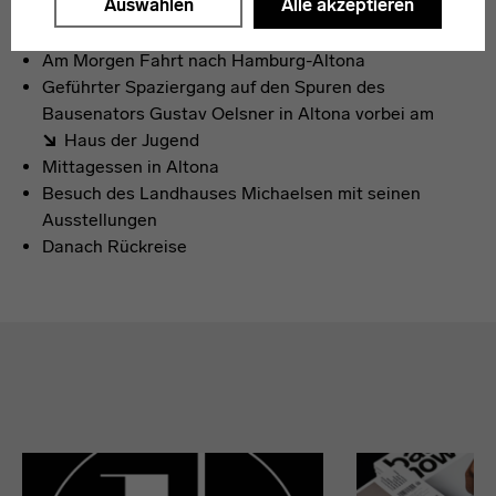
Moderne
Auswählen
Alle akzeptieren
Weitere Informationen finden Sie in unseren
Am Morgen Fahrt nach Hamburg-Altona
Datenschutzerklärung
oder dem
Impressum
.
Geführter Spaziergang auf den Spuren des
Bausenators Gustav Oelsner in Altona vorbei am
Haus der Jugend
Mittagessen in Altona
Besuch des Landhauses Michaelsen mit seinen
Ausstellungen
Danach Rückreise
Absprungmarken