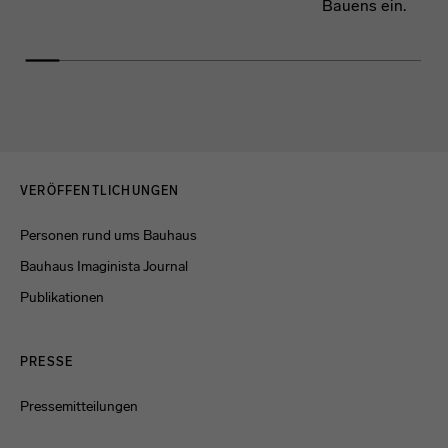
Bauens ein.
Menulinks
VERÖFFENTLICHUNGEN
Personen rund ums Bauhaus
Bauhaus Imaginista Journal
Publikationen
PRESSE
Pressemitteilungen