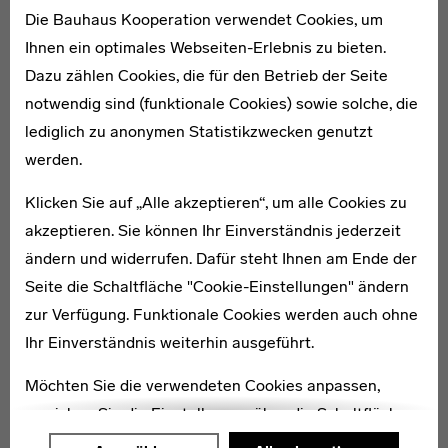
Die Bauhaus Kooperation verwendet Cookies, um
Ihnen ein optimales Webseiten-Erlebnis zu bieten.
1. Tag: Kunst und
Dazu zählen Cookies, die für den Betrieb der Seite
Backsteinexpressionismus
notwendig sind (funktionale Cookies) sowie solche, die
lediglich zu anonymen Statistikzwecken genutzt
Anreise nach Hamburg
werden.
Stadtführung durch Hamburgs Welterbe:
Speicherstadt und Kontorhausviertel mit dem
Klicken Sie auf „Alle akzeptieren“, um alle Cookies zu
Chilehaus
akzeptieren. Sie können Ihr Einverständnis jederzeit
Besuch einer Ausstellung in der Hamburger
ändern und widerrufen. Dafür steht Ihnen am Ende der
Kunsthalle oder in einem anderen Museum
Seite die Schaltfläche "Cookie-Einstellungen" ändern
Zeit für eigene Erkundungen
Auf Wunsch Besuch einer Veranstaltung in Hamburg
zur Verfügung. Funktionale Cookies werden auch ohne
Übernachtung in Hamburg
Ihr Einverständnis weiterhin ausgeführt.
Möchten Sie die verwendeten Cookies anpassen,
erreichen Sie die Einstellungen über die Schaltfläche
2. Tag: Auf den Spuren der
"Auswählen".