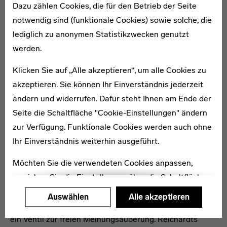
Dazu zählen Cookies, die für den Betrieb der Seite
notwendig sind (funktionale Cookies) sowie solche, die
lediglich zu anonymen Statistikzwecken genutzt
werden.
Klicken Sie auf „Alle akzeptieren“, um alle Cookies zu
akzeptieren. Sie können Ihr Einverständnis jederzeit
ändern und widerrufen. Dafür steht Ihnen am Ende der
Seite die Schaltfläche "Cookie-Einstellungen" ändern
zur Verfügung. Funktionale Cookies werden auch ohne
Ihr Einverständnis weiterhin ausgeführt.
GRETE REINHARDT, 1928
Möchten Sie die verwendeten Cookies anpassen,
Sie brauchen das Bauhaus
erreichen Sie die Einstellungen über die Schaltfläche
In ihrer Collage „sie brauchen das bauhaus“ fand
"Auswählen".
Auswählen
Alle akzeptieren
Margaretha Reichardt (am Bauhaus „Grete“ genannt)
Weitere Informationen finden Sie in unseren
ein Ventil zur freien Meinungsäußerung. Reichardts