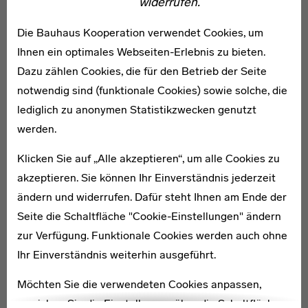
widerrufen.
Isabel Allende ist eine chilenisch-US-amerikanische
Bestsellerautorin. In ihrem Werk wie mit ihrer Stiftung
Die Bauhaus Kooperation verwendet Cookies, um
setzt sie sich für die Gleichberechtigung der
Ihnen ein optimales Webseiten-Erlebnis zu bieten.
Geschlechter ein.
Dazu zählen Cookies, die für den Betrieb der Seite
notwendig sind (funktionale Cookies) sowie solche, die
lediglich zu anonymen Statistikzwecken genutzt
werden.
Klicken Sie auf „Alle akzeptieren“, um alle Cookies zu
akzeptieren. Sie können Ihr Einverständnis jederzeit
ändern und widerrufen. Dafür steht Ihnen am Ende der
Seite die Schaltfläche "Cookie-Einstellungen" ändern
zur Verfügung. Funktionale Cookies werden auch ohne
Ihr Einverständnis weiterhin ausgeführt.
Möchten Sie die verwendeten Cookies anpassen,
erreichen Sie die Einstellungen über die Schaltfläche