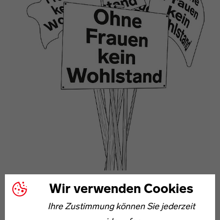
Wir verwenden Cookies
ISABEL ALLENDE ÜBER FRAUEN ALS INNOVATIONSTREIBER
Ohne Frauen kein Wohlstand
Ihre Zustimmung können Sie jederzeit