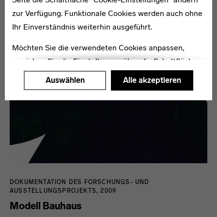
zur Verfügung. Funktionale Cookies werden auch ohne
Ihr Einverständnis weiterhin ausgeführt.
Möchten Sie die verwendeten Cookies anpassen,
erreichen Sie die Einstellungen über die Schaltfläche
"Auswählen".
Auswählen
Alle akzeptieren
Weitere Informationen finden Sie in unseren
Datenschutzerklärung
oder dem
Impressum
.
DOKUMENTATION DES FORSCHUNGS- UND
AUSSTELLUNGSPROJEKTS, 2009
Modell Bauhaus