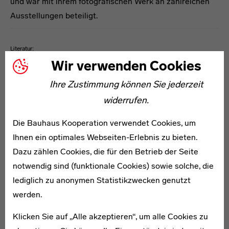
und war mit ihrem fotografischen Werk an zahlreichen
Ausstellungen beteiligt.
Literatur:
Wir verwenden Cookies
· Jeannine Fiedler (1990): Fotografie am Bauhaus, Berlin.
· Bauhaus-Archiv Berlin (Hg.), Anja Guttenberger (2015): bauhaus.foto /
Ihre Zustimmung können Sie jederzeit
bauhaus.photo, Berlin.
· Sabine Hartmann (1995): Lucia Moholy − Bauhaus-Fotografin, in: Museums
widerrufen.
Journal, H. 2, Berlin.
· Rolf Sachsse (1995): Lucia Moholy. Bauhaus-Fotografin, Berlin.
· Lutz Schöbe (2004): Bauhaus. Fotografie aus der Sammlung der Stiftung
Die Bauhaus Kooperation verwendet Cookies, um
Bauhaus Dessau, Florenz.
Ihnen ein optimales Webseiten-Erlebnis zu bieten.
Dazu zählen Cookies, die für den Betrieb der Seite
Lucia Moholy
notwendig sind (funktionale Cookies) sowie solche, die
Weiterführende Links
lediglich zu anonymen Statistikzwecken genutzt
werden.
Netzwerke
Klicken Sie auf „Alle akzeptieren“, um alle Cookies zu