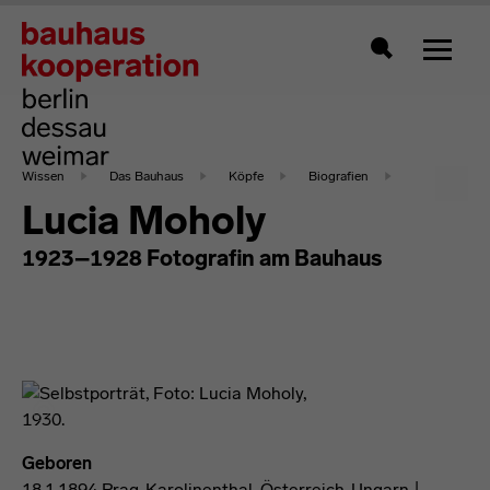
Zeigt 
Suche
Wissen
Das Bauhaus
Köpfe
Biografien
Lucia Moholy
1923–1928 Fotografin am Bauhaus
Geboren
18.1.1894 Prag-Karolinenthal, Österreich-Ungarn |