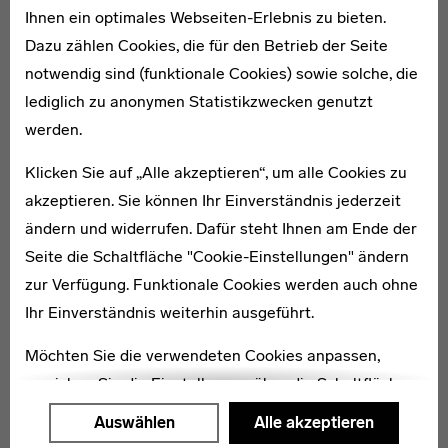
Ihnen ein optimales Webseiten-Erlebnis zu bieten.
Dazu zählen Cookies, die für den Betrieb der Seite
notwendig sind (funktionale Cookies) sowie solche, die
WEITERE ARTIKEL ZUM THEMA
lediglich zu anonymen Statistikzwecken genutzt
werden.
1906–1987
Klicken Sie auf „Alle akzeptieren“, um alle Cookies zu
Hermann Beust
akzeptieren. Sie können Ihr Einverständnis jederzeit
ändern und widerrufen. Dafür steht Ihnen am Ende der
Seite die Schaltfläche "Cookie-Einstellungen" ändern
zur Verfügung. Funktionale Cookies werden auch ohne
Ihr Einverständnis weiterhin ausgeführt.
1906–1973
Möchten Sie die verwendeten Cookies anpassen,
Siegfried Giesenschlag
erreichen Sie die Einstellungen über die Schaltfläche
"Auswählen".
Auswählen
Alle akzeptieren