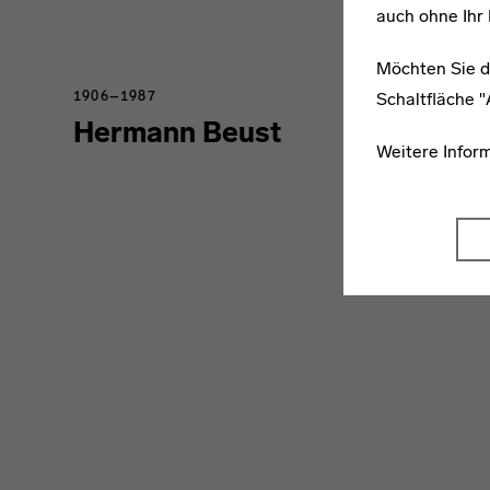
auch ohne Ihr 
Möchten Sie d
Schaltfläche 
1906–1987
Hermann Beust
Weitere Infor