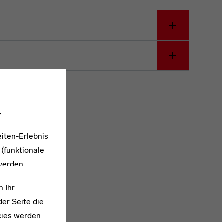
.
iten-Erlebnis
 (funktionale
werden.
n Ihr
er Seite die
kies werden