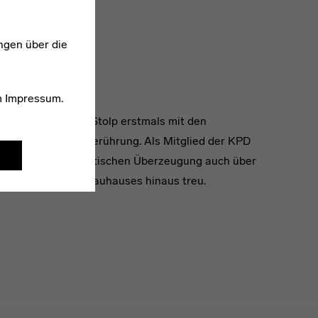
ngen über die
1904–1985
Kurt Stolp
m
Impressum
.
Am Bauhaus kam Stolp erstmals mit den
Kommunisten in Berührung. Als Mitglied der KPD
blieb er seiner politischen Überzeugung auch über
die Grenzen des Bauhauses hinaus treu.