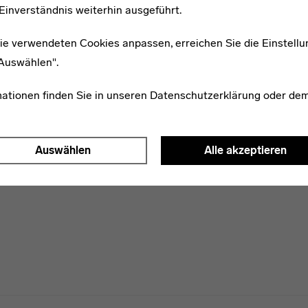
Einverständnis weiterhin ausgeführt.
WEITERE ARTIKEL ZUM THEMA
ie verwendeten Cookies anpassen, erreichen Sie die Einstellu
"Auswählen".
1896–1939
Margarete Schall
mationen finden Sie in unseren
Datenschutzerklärung
oder de
Auswählen
Alle akzeptieren