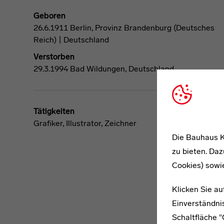
Geboren
26.6.1911 Berlin, Provinz Brandenburg (Deutsches
Reich) | Deutschland
Verstorben
29.3.1994 Bad Wildungen, Deutschland
Tätigkeiten
Grafiker, Illustrator, Zeichner
Die Bauhaus K
zu bieten. Daz
Cookies) sowi
Klicken Sie au
Einverständnis
Schaltfläche 