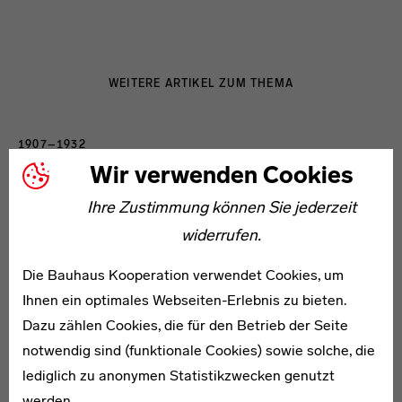
WEITERE ARTIKEL ZUM THEMA
1907–1932
Rosa Berger
Wir verwenden Cookies
Ihre Zustimmung können Sie jederzeit
widerrufen.
Die Bauhaus Kooperation verwendet Cookies, um
Ihnen ein optimales Webseiten-Erlebnis zu bieten.
1903–1982
Dazu zählen Cookies, die für den Betrieb der Seite
Walter Dreesen
notwendig sind (funktionale Cookies) sowie solche, die
lediglich zu anonymen Statistikzwecken genutzt
werden.