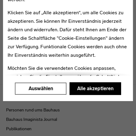
Klicken Sie auf „Alle akzeptieren“, um alle Cookies zu
akzeptieren. Sie können Ihr Einverständnis jederzeit
1894–1964
Arnold Hillen Ziegfeld
ändern und widerrufen. Dafür steht Ihnen am Ende der
Seite die Schaltfläche "Cookie-Einstellungen" ändern
zur Verfügung. Funktionale Cookies werden auch ohne
Ihr Einverständnis weiterhin ausgeführt.
Möchten Sie die verwendeten Cookies anpassen,
erreichen Sie die Einstellungen über die Schaltfläche
"Auswählen".
Menulinks
Auswählen
Alle akzeptieren
VERÖFFENTLICHUNGEN
Weitere Informationen finden Sie in unseren
Datenschutzerklärung
oder dem
Impressum
.
Personen rund ums Bauhaus
Bauhaus Imaginista Journal
Publikationen