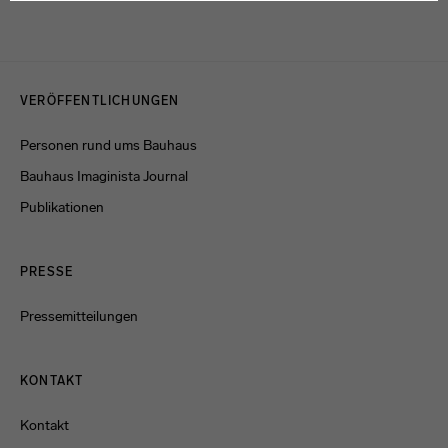
Datenschutzerklärung
oder dem
Impressum
.
Menulinks
VERÖFFENTLICHUNGEN
Personen rund ums Bauhaus
Bauhaus Imaginista Journal
Publikationen
PRESSE
Pressemitteilungen
KONTAKT
Kontakt