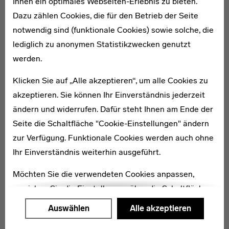
Ihnen ein optimales Webseiten-Erlebnis zu bieten.
Dazu zählen Cookies, die für den Betrieb der Seite
notwendig sind (funktionale Cookies) sowie solche, die
lediglich zu anonymen Statistikzwecken genutzt
werden.
* 1895
Fritz Taudte
Klicken Sie auf „Alle akzeptieren“, um alle Cookies zu
akzeptieren. Sie können Ihr Einverständnis jederzeit
ändern und widerrufen. Dafür steht Ihnen am Ende der
Seite die Schaltfläche "Cookie-Einstellungen" ändern
zur Verfügung. Funktionale Cookies werden auch ohne
Ihr Einverständnis weiterhin ausgeführt.
* 1891
Paul Teichgräber
Möchten Sie die verwendeten Cookies anpassen,
erreichen Sie die Einstellungen über die Schaltfläche
"Auswählen".
Auswählen
Alle akzeptieren
Weitere Informationen finden Sie in unseren