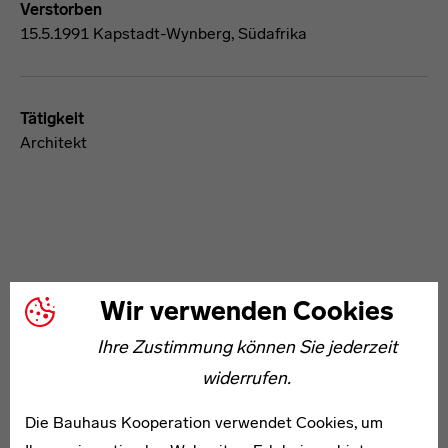
Verstorben
15.5.1991 Kapstadt-Wynberg, Südafrika
Tätigkeit
Architekt
Wir verwenden Cookies
WEITERE ARTIKEL ZUM THEMA
Ihre Zustimmung können Sie jederzeit
widerrufen.
1896–1976
Max Peiffer Watenphul
Die Bauhaus Kooperation verwendet Cookies, um