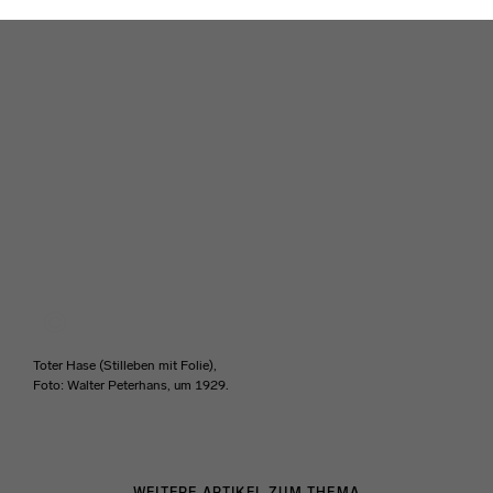
Toter Hase (Stilleben mit Folie),
Foto: Walter Peterhans, um 1929.