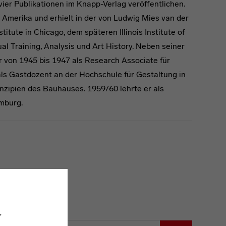
ier Publikationen im Knapp-Verlag veröffentlichen.
 Amerika und erhielt in der von Ludwig Mies van der
ute in Chicago, dem späteren Illinois Institute of
ual Training, Analysis und Art History. Neben seiner
 er von 1945 bis 1947 als Research Associate für
 als Gastdozent an der Hochschule für Gestaltung in
zipien des Bauhauses. 1959/60 lehrte er als
mburg.
haus Dessau, Florenz.
.