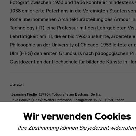
Fotograf. Zwischen 1933 und 1936 konnte er mindestens v
1938 emigrierte Peterhans in die Vereinigten Staaten von
Rohe übernommenen Architekturabteilung des Armour Instit
Technology (IIT), eine Professur mit den Lehrgebieten Vis
Lehrtätigkeit am IIT, die er bis 1960 ausführte, arbeitete
Philosophie an der University of Chicago. 1953 leitete er
Ulm (HFG) den ersten Grundkurs nach pädogogischen Prin
Gastdozent an der Hochschule für bildende Künste in Ha
Literatur:
· Jeannine Fiedler (1990): Fotografie am Bauhaus, Berlin.
· Inka Graeve (1993): Walter Peterhans. Fotografien 1927–1938, Essen.
· Lutz Schöbe (2004): Bauhaus. Fotografie aus der Sammlung der Stiftung Bau
Wir verwenden Cookies
Ihre Zustimmung können Sie jederzeit widerrufen