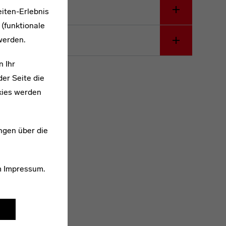
iten-Erlebnis
 (funktionale
werden.
n Ihr
er Seite die
kies werden
ngen über die
m
Impressum
.