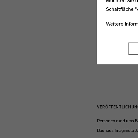
Möchten Sie d
Schaltfläche 
Weitere Infor
Menulinks
VERÖFFENTLICHU
Personen rund ums 
Bauhaus Imaginista J