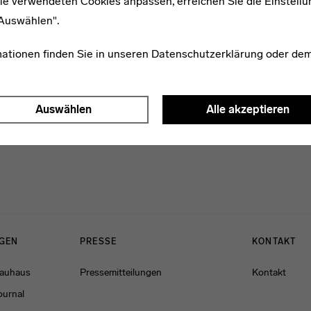
ie verwendeten Cookies anpassen, erreichen Sie die Einstellu
"Auswählen".
mationen finden Sie in unseren
Datenschutzerklärung
oder de
Auswählen
Alle akzeptieren
NGEN
PRESSE
KONTAKT
Bauhaus
Pressemitteilungen
Kontakt
ournal