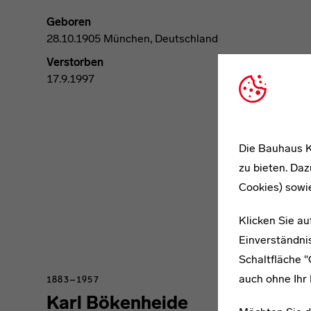
Geboren
28.10.1905 München, Deutschland
Verstorben
17.9.1997
Die Bauhaus K
zu bieten. Daz
Cookies) sowi
Klicken Sie au
Einverständnis
Schaltfläche 
auch ohne Ihr 
1883–1957
Karl Bökenheide