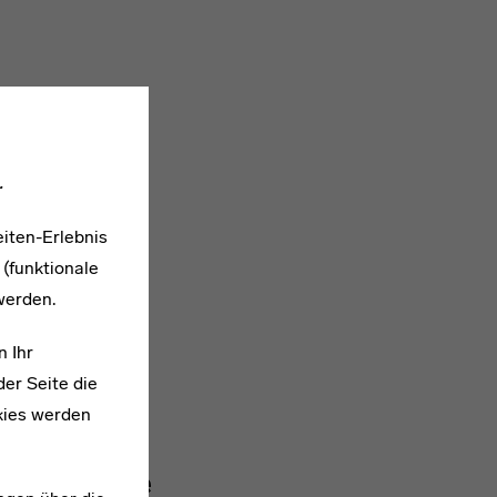
.
iten-Erlebnis
 (funktionale
werden.
n Ihr
er Seite die
kies werden
1881–1973
Fritz Hesse