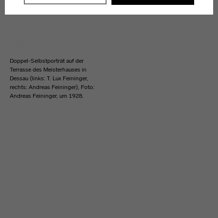
Weitere Informationen finden Sie in unseren
Datenschutzerklärung
oder dem
Impressum
.
Doppel-Selbstporträt auf der
Terrasse des Meisterhauses in
Dessau (links: T. Lux Feininger,
rechts: Andreas Feininger), Foto:
Andreas Feininger, um 1928.