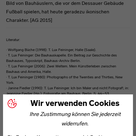
Bild von Bauhäuslern, die vor dem Dessauer Gebäude
Fußball spielen, hat heute geradezu ikonischen
Charakter. [AG 2015]
Literatur:
· Wolfgang Büche (1998): T. Lux Feininger, Halle (Saale).
· T. Lux Feininger: Die Bauhauskapelle. Ein Beitrag zur Geschichte des
Bauhauses, Typoskript, Bauhaus-Archiv Berlin.
· T. Lux Feininger (2006): Zwei Weltem. Mein Künstlerleben zwischen
Bauhaus und Amerika, Halle.
· T. Lux Feininger (1980): Photographs of the Twenties and Thirties, New
York.
· Janine Fiedler (1990): T. Lux Feininger. Ich bin Maler und nicht Fotograf!, in:
Jeannine Fiedler (Hg.): Fotografie am Bauhaus, Berlin, S. 44–53.
· Ulrich Luckhardt (2010): Welten-Segler. T. Lux Feininger zum 100.
Wir verwenden Cookies
Geburtstag, Kiel.
· Städtische Galerie Karlsruhe (2001): Feininger. Eine Künstlerfamilie,
Ihre Zustimmung können Sie jederzeit
Ostfildern-Ruit.
widerrufen.
T. Lux Feininger