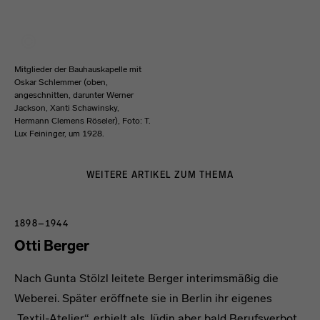
Mitglieder der Bauhauskapelle mit
Oskar Schlemmer (oben,
angeschnitten, darunter Werner
Jackson, Xanti Schawinsky,
Hermann Clemens Röseler), Foto: T.
Lux Feininger, um 1928.
WEITERE ARTIKEL ZUM THEMA
1898–1944
Otti Berger
Nach Gunta Stölzl leitete Berger interimsmäßig die
Weberei. Später eröffnete sie in Berlin ihr eigenes
„Textil-Atelier“, erhielt als Jüdin aber bald Berufsverbot.