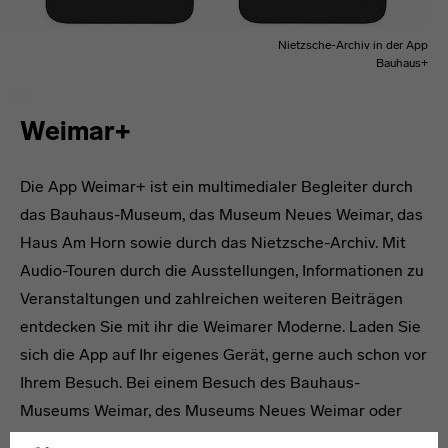
Nietzsche-Archiv in der App
Bauhaus+
Weimar+
Die App Weimar+ ist ein multimedialer Begleiter durch
das Bauhaus-Museum, das Museum Neues Weimar, das
Haus Am Horn sowie durch das Nietzsche-Archiv. Mit
Audio-Touren durch die Ausstellungen, Informationen zu
Veranstaltungen und zahlreichen weiteren Beiträgen
entdecken Sie mit ihr die Weimarer Moderne. Laden Sie
sich die App auf Ihr eigenes Gerät, gerne auch schon vor
Ihrem Besuch. Bei einem Besuch des Bauhaus-
Museums Weimar, des Museums Neues Weimar oder
des Haus Am Horn können Sie die Weimar+ App als