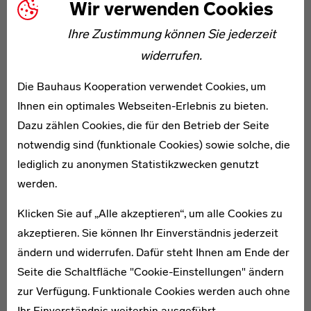
Wir verwenden Cookies
kostenlosen Audioguide durch das Museum nutzen.
Ihre Zustimmung können Sie jederzeit
widerrufen.
Die Bauhaus Kooperation verwendet Cookies, um
Teil2
So funktioniert's
Ihnen ein optimales Webseiten-Erlebnis zu bieten.
Dazu zählen Cookies, die für den Betrieb der Seite
1. Laden Sie sich die App kostenlos auf Ihr Smartphone
notwendig sind (funktionale Cookies) sowie solche, die
im App-Store (iOS) oder Playstore (Android):
lediglich zu anonymen Statistikzwecken genutzt
Zum App-Store (iOS)
werden.
Zum Playstore (Android)
Klicken Sie auf „Alle akzeptieren“, um alle Cookies zu
Die App ist sowohl für Smartphones als auch für Tablets
akzeptieren. Sie können Ihr Einverständnis jederzeit
mit den Betriebssystemen iOS und Adroid verfügbar.
ändern und widerrufen. Dafür steht Ihnen am Ende der
Seite die Schaltfläche "Cookie-Einstellungen" ändern
2. Öffnen Sie die App und durchstöbern Sie die
zur Verfügung. Funktionale Cookies werden auch ohne
Angebote bequem von Zuhause.
Ihr Einverständnis weiterhin ausgeführt.