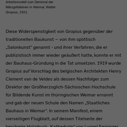
Arbeitsmodell zum Denkmal der
Märzgefallenen in Weimar, Walter
Gropius, 1921.
Diese Widerspenstigkeit von Gropius gegenüber der
traditionellen Baukunst – von ihm spöttisch
„Salonkunst“ genannt - und ihrer Verfahren, die er
publizistisch immer wieder geäußert hatte, konnte er mit
der Bauhaus-Gründung in die Tat umsetzen. 1919 wurde
Gropius auf Vorschlag des belgischen Architekten Henry
Clement van de Veldes als dessen Nachfolger zum
Direktor der Großherzoglich-Sächsischen Hochschule
für Bildende Kunst im thüringischen Weimar ernannt
und gab der neuen Schule den Namen „Staatliches
Bauhaus in Weimar“. In seinem Manifest, einem
vierseitigen Flugblatt, auf dessen Titelseite der
berühmte Holzdruck „Kathedrale“ von Lyonel Feininger