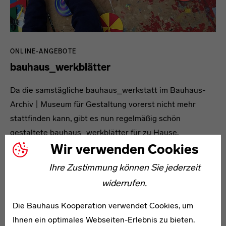
ONLINE-ANGEBOTE
bauhaus_werkblätter
Da die samstägliche bauhaus_werkstatt im Bauhaus-
Archiv | Museum für Gestaltung vorerst nicht mehr
stattfinden kann, gibt es nun regelmäßig schön
gestaltete bauhaus_werkblätter für zu Hause.
Wir verwenden Cookies
Ihre Zustimmung können Sie jederzeit
widerrufen.
Die Bauhaus Kooperation verwendet Cookies, um
Ihnen ein optimales Webseiten-Erlebnis zu bieten.