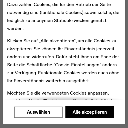
Dazu zählen Cookies, die für den Betrieb der Seite
notwendig sind (funktionale Cookies) sowie solche, die
lediglich zu anonymen Statistikzwecken genutzt
werden.
Klicken Sie auf „Alle akzeptieren“, um alle Cookies zu
akzeptieren. Sie können Ihr Einverständnis jederzeit
ändern und widerrufen. Dafür steht Ihnen am Ende der
DAS BAUHAUS ERLAUFEN UND ERFAHREN
Seite die Schaltfläche "Cookie-Einstellungen" ändern
Touren
zur Verfügung. Funktionale Cookies werden auch ohne
Mit dem Fahrrad durch Berlin, mit dem Rucksack durch
Ihr Einverständnis weiterhin ausgeführt.
Weimar, mit der App durch Dessau. Die drei Bauhaus-
Möchten Sie die verwendeten Cookies anpassen,
Institutionen bieten spannende Touren an, auf denen
erreichen Sie die Einstellungen über die Schaltfläche
man die Spuren des Bauhaus erkunden kann.
"Auswählen".
Auswählen
Alle akzeptieren
Weitere Informationen finden Sie in unseren