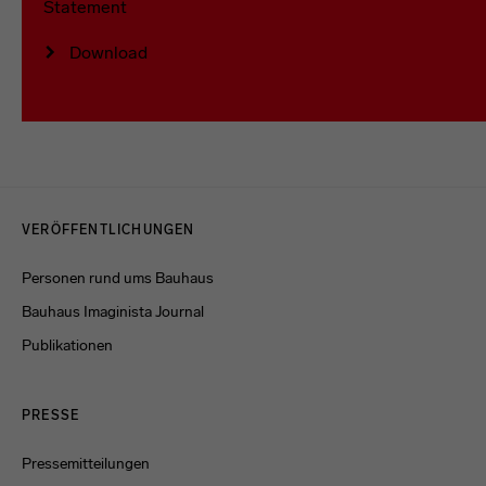
Statement
Download
Menulinks
VERÖFFENTLICHUNGEN
Personen rund ums Bauhaus
Bauhaus Imaginista Journal
Publikationen
PRESSE
Pressemitteilungen