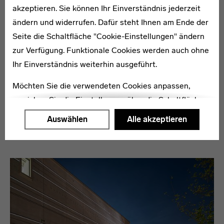
akzeptieren. Sie können Ihr Einverständnis jederzeit
ändern und widerrufen. Dafür steht Ihnen am Ende der
Seite die Schaltfläche "Cookie-Einstellungen" ändern
zur Verfügung. Funktionale Cookies werden auch ohne
Ihr Einverständnis weiterhin ausgeführt.
Möchten Sie die verwendeten Cookies anpassen,
erreichen Sie die Einstellungen über die Schaltfläche
Stiftung Bauhaus Dessau
"Auswählen".
Auswählen
Alle akzeptieren
Weitere Informationen finden Sie in unseren
Datenschutzerklärung
oder dem
Impressum
.