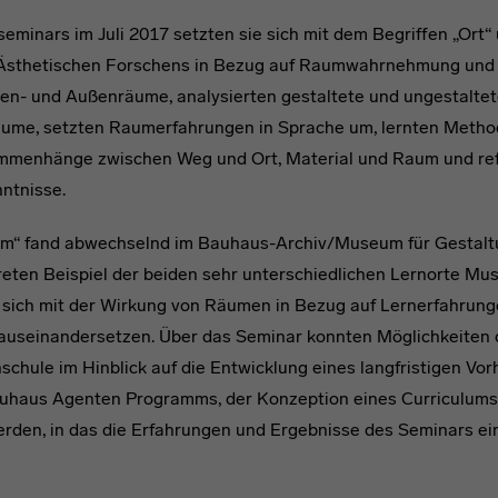
seminars im Juli 2017 setzten sie sich mit dem Begriffen „Ort
Ästhetischen Forschens in Bezug auf Raumwahrnehmung und
nnen- und Außenräume, analysierten gestaltete und ungestalt
äume, setzten Raumerfahrungen in Sprache um, lernten Meth
mmenhänge zwischen Weg und Ort, Material und Raum und refl
ntnisse.
um“ fand abwechselnd im Bauhaus-Archiv/Museum für Gestalt
kreten Beispiel der beiden sehr unterschiedlichen Lernorte 
 sich mit der Wirkung von Räumen in Bezug auf Lernerfahrung
 auseinandersetzen. Über das Seminar konnten Möglichkeiten 
hule im Hinblick auf die Entwicklung eines langfristigen Vo
haus Agenten Programms, der Konzeption eines Curriculums f
rden, in das die Erfahrungen und Ergebnisse des Seminars einf