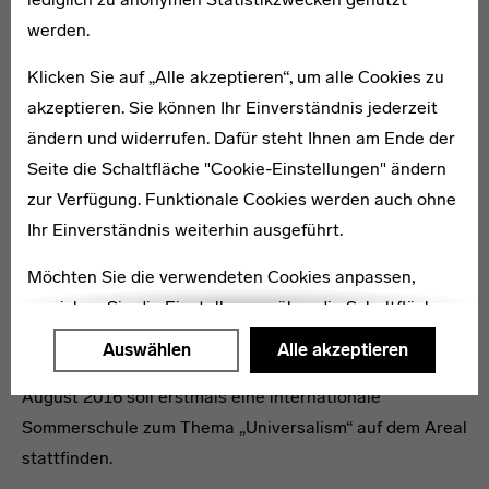
Führungen des Baudenkmal-Vereins kommen auch
werden.
externe Besucher in den Genuss dieses besonderen
Ausblicks.
Klicken Sie auf „Alle akzeptieren“, um alle Cookies zu
akzeptieren. Sie können Ihr Einverständnis jederzeit
Mehr zum Bauhaus Denkmal Bundesschule Bernau
headline
ändern und widerrufen. Dafür steht Ihnen am Ende der
Seite die Schaltfläche "Cookie-Einstellungen" ändern
Der Außenrundgang endet an eine kleiner Türe am
zur Verfügung. Funktionale Cookies werden auch ohne
letzten Wohnhaus. Dort verbindet ein langer Glasgang
Ihr Einverständnis weiterhin ausgeführt.
die einzelnen Wohnhäuser mit dem Gemeinschaftstrakt
und dem Schultrakt mit Sporthalle. Hier könnten sich
Möchten Sie die verwendeten Cookies anpassen,
zukünftig nicht nur die Internatsbewohner und Bauhaus-
erreichen Sie die Einstellungen über die Schaltfläche
Entdeckungsreisende begegnen, sondern auch
"Auswählen".
Auswählen
Alle akzeptieren
internationale Künstler, Designer und Kuratoren. Im
Weitere Informationen finden Sie in unseren
August 2016 soll erstmals eine internationale
Datenschutzerklärung
oder dem
Impressum
.
Sommerschule zum Thema „Universalism“ auf dem Areal
stattfinden.