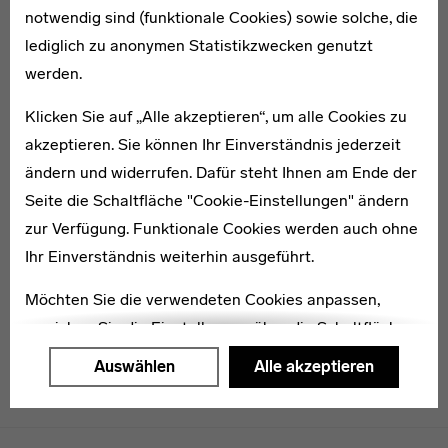
notwendig sind (funktionale Cookies) sowie solche, die
lediglich zu anonymen Statistikzwecken genutzt
1907–1984
werden.
Erich Henschel
Klicken Sie auf „Alle akzeptieren“, um alle Cookies zu
akzeptieren. Sie können Ihr Einverständnis jederzeit
ändern und widerrufen. Dafür steht Ihnen am Ende der
Seite die Schaltfläche "Cookie-Einstellungen" ändern
zur Verfügung. Funktionale Cookies werden auch ohne
Charlotte Jopp
Ihr Einverständnis weiterhin ausgeführt.
Möchten Sie die verwendeten Cookies anpassen,
erreichen Sie die Einstellungen über die Schaltfläche
"Auswählen".
Auswählen
Alle akzeptieren
Weitere Informationen finden Sie in unseren
Datenschutzerklärung
oder dem
Impressum
.
Menulinks