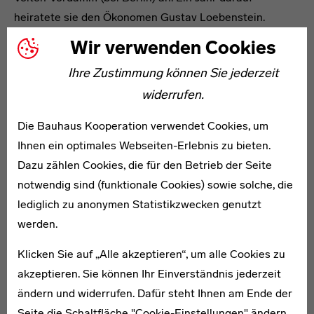
heiratete sie den Ökonomen Gustav Loebenstein.
Zusammen mit dessen Bruder mietete das Ehepaar
Wir verwenden Cookies
einen stillgelegten Ofenbetrieb im benachbarten
Ihre Zustimmung können Sie jederzeit
Marwitz. Aus den Anfangsbuchstaben ihres
widerrufen.
Doppelnamens Heymann-Loebenstein (Ha – ël)
entstand der Name der Haël-Werkstätten; 1926 kauften
Die Bauhaus Kooperation verwendet Cookies, um
sie den Betrieb. Die keramischen Werkstätten
Ihnen ein optimales Webseiten-Erlebnis zu bieten.
expandierten schnell und wurden unter der
Dazu zählen Cookies, die für den Betrieb der Seite
künstlerischen Leitung von Margarete Heymann-
notwendig sind (funktionale Cookies) sowie solche, die
Loebenstein zu einem modernen Unternehmen.
lediglich zu anonymen Statistikzwecken genutzt
Als 1928 Mann und Schwager auf dem Weg zur
werden.
Leipziger Messe mit dem Auto tödlich verunglückten,
stand Heymann-Loebenstein mit einem Betrieb und
Klicken Sie auf „Alle akzeptieren“, um alle Cookies zu
zwei kleinen Kindern allein da. Trotzdessen führte sie
akzeptieren. Sie können Ihr Einverständnis jederzeit
die Werkstätten erfolgreich weiter. Doch 1933
ändern und widerrufen. Dafür steht Ihnen am Ende der
verunglückte ihr fünfjähriger Sohn tödlich. Auf
Seite die Schaltfläche "Cookie-Einstellungen" ändern