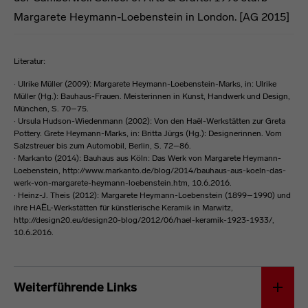
Margarete Heymann-Loebenstein in London. [AG 2015]
Literatur:
· Ulrike Müller (2009): Margarete Heymann-Loebenstein-Marks, in: Ulrike
Müller (Hg.): Bauhaus-Frauen. Meisterinnen in Kunst, Handwerk und Design,
München, S. 70–75.
· Ursula Hudson-Wiedenmann (2002): Von den Haël-Werkstätten zur Greta
Pottery. Grete Heymann-Marks, in: Britta Jürgs (Hg.): Designerinnen. Vom
Salzstreuer bis zum Automobil, Berlin, S. 72–86.
· Markanto (2014): Bauhaus aus Köln: Das Werk von Margarete Heymann-
Loebenstein, http://www.markanto.de/blog/2014/bauhaus-aus-koeln-das-
werk-von-margarete-heymann-loebenstein.htm, 10.6.2016.
· Heinz-J. Theis (2012): Margarete Heymann-Loebenstein (1899–1990) und
ihre HAЁL-Werkstätten für künstlerische Keramik in Marwitz,
http://design20.eu/design20-blog/2012/06/hael-keramik-1923-1933/,
10.6.2016.
Margarete Heymann-Loebenstein
Weiterführende Links