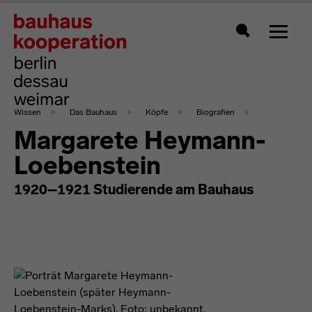
Zeigt 
Suche
Wissen
Das Bauhaus
Köpfe
Biografien
Margarete Heymann-
Loebenstein
1920–1921 Studierende am Bauhaus