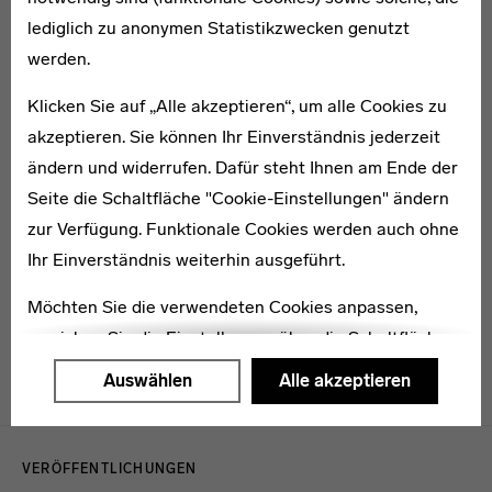
* 1906
lediglich zu anonymen Statistikzwecken genutzt
Martin Decker
werden.
Klicken Sie auf „Alle akzeptieren“, um alle Cookies zu
akzeptieren. Sie können Ihr Einverständnis jederzeit
ändern und widerrufen. Dafür steht Ihnen am Ende der
Seite die Schaltfläche "Cookie-Einstellungen" ändern
* 1895
Katharina Dieckmann
zur Verfügung. Funktionale Cookies werden auch ohne
Ihr Einverständnis weiterhin ausgeführt.
Möchten Sie die verwendeten Cookies anpassen,
erreichen Sie die Einstellungen über die Schaltfläche
"Auswählen".
Auswählen
Alle akzeptieren
Weitere Informationen finden Sie in unseren
Menulinks
Datenschutzerklärung
oder dem
Impressum
.
VERÖFFENTLICHUNGEN