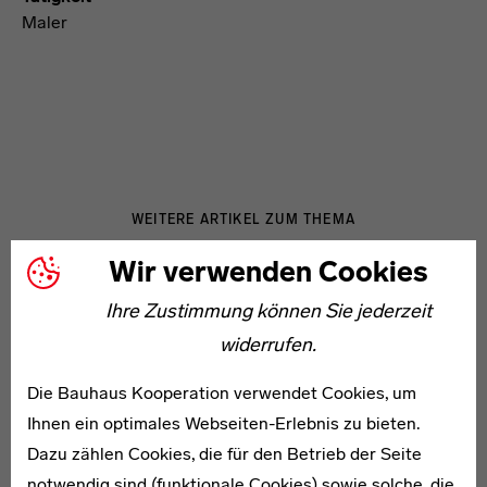
Maler
WEITERE ARTIKEL ZUM THEMA
Wir verwenden Cookies
* 1913
Ihre Zustimmung können Sie jederzeit
Rudolf Coste
widerrufen.
Die Bauhaus Kooperation verwendet Cookies, um
Ihnen ein optimales Webseiten-Erlebnis zu bieten.
Dazu zählen Cookies, die für den Betrieb der Seite
notwendig sind (funktionale Cookies) sowie solche, die