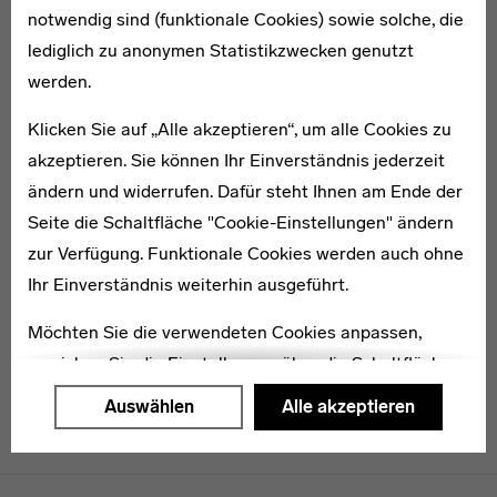
notwendig sind (funktionale Cookies) sowie solche, die
lediglich zu anonymen Statistikzwecken genutzt
1893–1974
werden.
Ludwig Grote
Klicken Sie auf „Alle akzeptieren“, um alle Cookies zu
akzeptieren. Sie können Ihr Einverständnis jederzeit
ändern und widerrufen. Dafür steht Ihnen am Ende der
Seite die Schaltfläche "Cookie-Einstellungen" ändern
zur Verfügung. Funktionale Cookies werden auch ohne
Edwin Keiling
Ihr Einverständnis weiterhin ausgeführt.
Möchten Sie die verwendeten Cookies anpassen,
erreichen Sie die Einstellungen über die Schaltfläche
"Auswählen".
Auswählen
Alle akzeptieren
Weitere Informationen finden Sie in unseren
Datenschutzerklärung
oder dem
Impressum
.
Menulinks