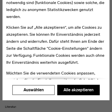
notwendig sind (funktionale Cookies) sowie solche, die
Bücher.
lediglich zu anonymen Statistikzwecken genutzt
Erst im Katalog „Bauhaus 1919–1928“ von 1938, der
werden.
begleitend zur Bauhaus-Ausstellung im Museum of
Klicken Sie auf „Alle akzeptieren“, um alle Cookies zu
Modern Art erscheint, wird Ise Gropius als Autorin und
akzeptieren. Sie können Ihr Einverständnis jederzeit
Herausgeberin gemeinsam mit Walter Gropius und
ändern und widerrufen. Dafür steht Ihnen am Ende der
Herbert Bayer genannt und erzielt so eine öffentliche
Seite die Schaltfläche "Cookie-Einstellungen" ändern
Anerkennung für ihre Arbeit. Zeitlebens wird Ise Gropius
zur Verfügung. Funktionale Cookies werden auch ohne
als „Frau eines großen Mannes“ wahrgenommen. Doch
Ihr Einverständnis weiterhin ausgeführt.
wurde sein Lebenswerk – auch nach seinem Tod – nicht
unwesentlich von der Frau im Hintergrund
Möchten Sie die verwendeten Cookies anpassen,
vorangetrieben. Ise Gropius starb am 9. Juni 1983 im
erreichen Sie die Einstellungen über die Schaltfläche
Ater von 86 Jahren im Fairlawn Nursing Home in
"Auswählen".
Auswählen
Alle akzeptieren
Lexington/Massachussetts. [AG 2015]
Weitere Informationen finden Sie in unseren
Datenschutzerklärung
oder dem
Impressum
.
Literatur: