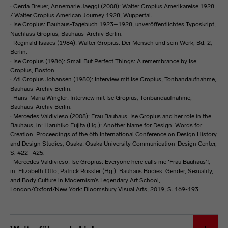
· Gerda Breuer, Annemarie Jaeggi (2008): Walter Gropius Amerikareise 1928
/ Walter Gropius American Journey 1928, Wuppertal.
· Ise Gropius: Bauhaus-Tagebuch 1923–1928, unveröffentlichtes Typoskript,
Nachlass Gropius, Bauhaus-Archiv Berlin.
· Reginald Isaacs (1984): Walter Gropius. Der Mensch und sein Werk, Bd. 2,
Berlin.
· Ise Gropius (1986): Small But Perfect Things: A remembrance by Ise
Gropius, Boston.
· Ati Gropius Johansen (1980): Interview mit Ise Gropius, Tonbandaufnahme,
Bauhaus-Archiv Berlin.
· Hans-Maria Wingler: Interview mit Ise Gropius, Tonbandaufnahme,
Bauhaus-Archiv Berlin.
· Mercedes Valdivieso (2008): Frau Bauhaus. Ise Gropius and her role in the
Bauhaus, in: Haruhiko Fujita (Hg.): Another Name for Design. Words for
Creation. Proceedings of the 6th International Conference on Design History
and Design Studies, Osaka: Osaka University Communication-Design Center,
S. 422–425.
· Mercedes Valdivieso: Ise Gropius: Everyone here calls me ‘Frau Bauhaus’!,
in: Elizabeth Otto; Patrick Rössler (Hg.): Bauhaus Bodies. Gender, Sexuality,
and Body Culture in Modernism’s Legendary Art School,
London/Oxford/New York: Bloomsbury Visual Arts, 2019, S. 169-193.
Ise Gropius