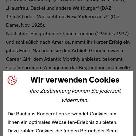
„Hausfrau, Dackel und andere Weltbürger“ (DAZ,
17.4.34) oder „Wie sieht die New Yorkerin aus?“ (Die
Dame, Nov. 1928).
Nach ihrer Emigration erst nach London (1934 bis 1937)
und schließlich nach Amerika, nimmt ihr kurzer Erfolg ein
jähes Ende. Nachdem sie den Artikel „Grandma was a
Career Girl“ dem Atlantic Monthly anbietet, bekommt
sie eine prompte Absage mit der Begründung, man wolle
die „fürchterliche Vorstellung“ arbeitender Frauen, die
Wir verwenden Cookies
Ise Gropius in ihrem Beitrag bespricht und letztlich als
Ihre Zustimmung können Sie jederzeit
Autorin dieses Ideal auch selbst vertritt, nicht
widerrufen.
unterstützen oder gar begünstigen. Sie beschließt es
dabei zu belassen und wird sich von nun an auf das
Die Bauhaus Kooperation verwendet Cookies, um
Lektorat von Walter Gropius’ Texten konzentrieren –
Ihnen ein optimales Webseiten-Erlebnis zu bieten.
Beiträge unter seinem Namen verkaufen sich
Dazu zählen Cookies, die für den Betrieb der Seite
problemlos. Als Trostpflaster widmet Gropius ihr seine