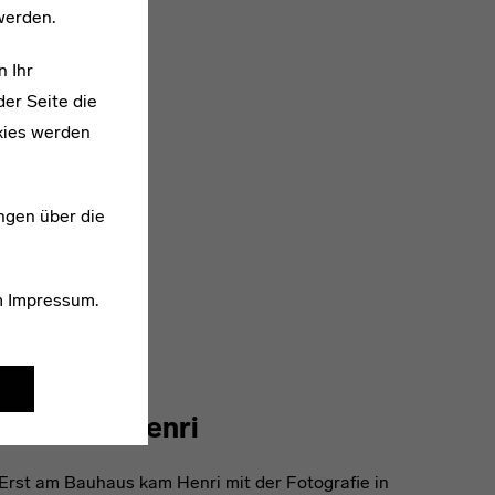
werden.
n Ihr
er Seite die
kies werden
ngen über die
m
Impressum
.
1895–1982
Florence Henri
Erst am Bauhaus kam Henri mit der Fotografie in