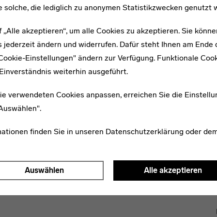
e solche, die lediglich zu anonymen Statistikzwecken genutzt 
f „Alle akzeptieren“, um alle Cookies zu akzeptieren. Sie könne
 jederzeit ändern und widerrufen. Dafür steht Ihnen am Ende d
"Cookie-Einstellungen" ändern zur Verfügung. Funktionale Coo
Einverständnis weiterhin ausgeführt.
ie verwendeten Cookies anpassen, erreichen Sie die Einstellu
"Auswählen".
mationen finden Sie in unseren
Datenschutzerklärung
oder de
WEITERE ARTIKEL ZUM THEMA
Auswählen
Alle akzeptieren
1886–1966
Hans (Jean) Arp