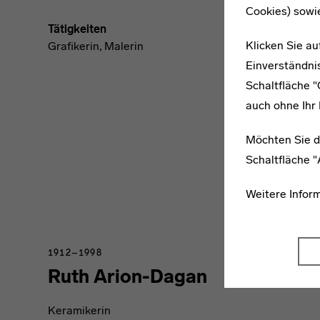
Cookies) sowi
Tätigkeiten
Klicken Sie au
Grafikerin, Malerin
Einverständnis
Schaltfläche 
auch ohne Ihr 
Möchten Sie d
Schaltfläche 
Weitere Infor
1912–1998
Ruth Arion-Dagan
Keramikerin