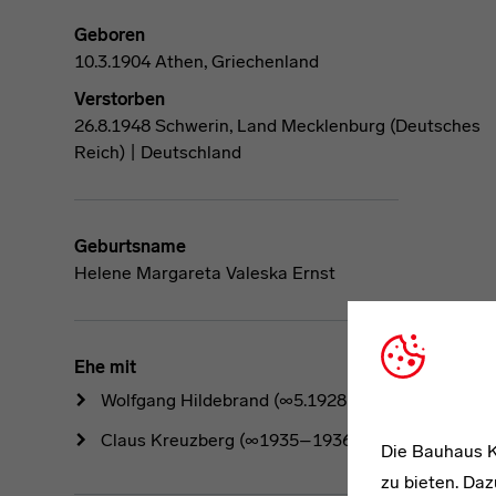
Geboren
10.3.1904 Athen, Griechenland
Verstorben
26.8.1948 Schwerin, Land Mecklenburg (Deutsches
Reich) | Deutschland
Geburtsname
Helene Margareta Valeska Ernst
Ehe mit
Wolfgang Hildebrand
(∞5.1928–1931)
Claus Kreuzberg
(∞1935–1936)
Die Bauhaus K
zu bieten. Daz