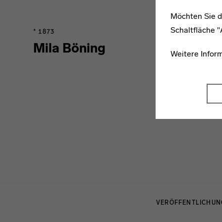
Möchten Sie d
Schaltfläche 
* 1873
Mila Böning
Weitere Infor
Menulinks
VERÖFFENTLICHU