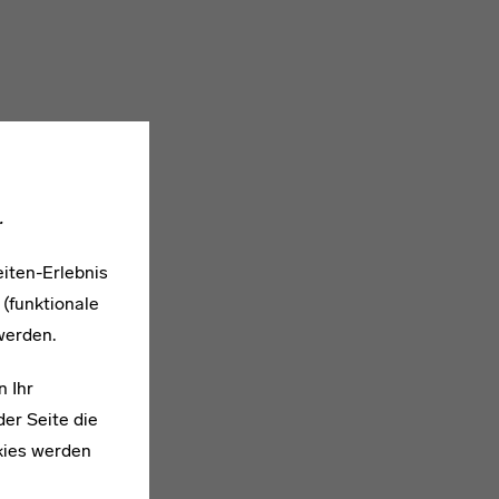
.
iten-Erlebnis
 (funktionale
werden.
n Ihr
er Seite die
kies werden