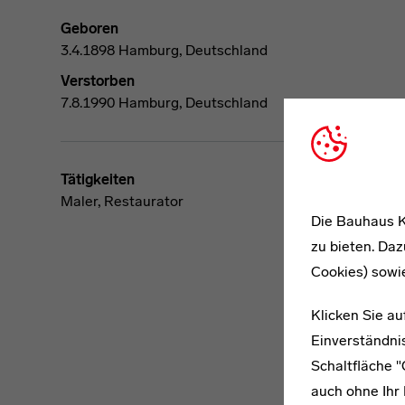
Geboren
3.4.1898 Hamburg, Deutschland
Verstorben
7.8.1990 Hamburg, Deutschland
Tätigkeiten
Maler, Restaurator
Die Bauhaus K
zu bieten. Daz
Cookies) sowi
Klicken Sie au
Einverständnis
Schaltfläche 
auch ohne Ihr 