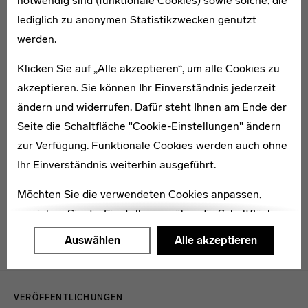
notwendig sind (funktionale Cookies) sowie solche, die
lediglich zu anonymen Statistikzwecken genutzt
Anton Handik
werden.
Klicken Sie auf „Alle akzeptieren“, um alle Cookies zu
akzeptieren. Sie können Ihr Einverständnis jederzeit
ändern und widerrufen. Dafür steht Ihnen am Ende der
Seite die Schaltfläche "Cookie-Einstellungen" ändern
1906–1975
zur Verfügung. Funktionale Cookies werden auch ohne
Werner Zimmermann
Ihr Einverständnis weiterhin ausgeführt.
Möchten Sie die verwendeten Cookies anpassen,
erreichen Sie die Einstellungen über die Schaltfläche
"Auswählen".
Auswählen
Alle akzeptieren
Weitere Informationen finden Sie in unseren
Menulinks
Datenschutzerklärung
oder dem
Impressum
.
VERÖFFENTLICHUNGEN