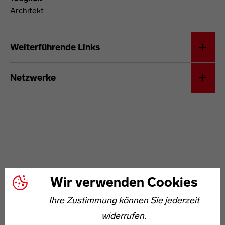
Architekt
Franz Arnold
Weiterführende Links
Netzwerke
Wir verwenden Cookies
WEITERE ARTIKEL ZUM THEMA
Ihre Zustimmung können Sie jederzeit
widerrufen.
1904–1991