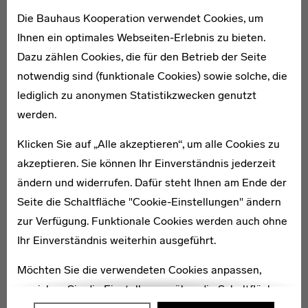
Irena Blühová
Die Bauhaus Kooperation verwendet Cookies, um
Ihnen ein optimales Webseiten-Erlebnis zu bieten.
Blühová war eine der wenigen Studierenden am
Dazu zählen Cookies, die für den Betrieb der Seite
Bauhaus, die sich mit Sozialfotografie beschäftigten.
notwendig sind (funktionale Cookies) sowie solche, die
Bereits vor ihrem Studium warf die Slowakin einen
lediglich zu anonymen Statistikzwecken genutzt
kritischen Blick auf das Leben ihrer Mitmenschen.
werden.
Klicken Sie auf „Alle akzeptieren“, um alle Cookies zu
1894–1987
Hedwig Gräf
akzeptieren. Sie können Ihr Einverständnis jederzeit
ändern und widerrufen. Dafür steht Ihnen am Ende der
Seite die Schaltfläche "Cookie-Einstellungen" ändern
zur Verfügung. Funktionale Cookies werden auch ohne
Ihr Einverständnis weiterhin ausgeführt.
1896–1973
Möchten Sie die verwendeten Cookies anpassen,
Grit Kallin-Fischer
erreichen Sie die Einstellungen über die Schaltfläche