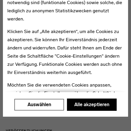
notwendig sind (funktionale Cookies) sowie solche, die
lediglich zu anonymen Statistikzwecken genutzt
1877–1940
werden.
Else Fretzdorff
Klicken Sie auf „Alle akzeptieren“, um alle Cookies zu
akzeptieren. Sie können Ihr Einverständnis jederzeit
ändern und widerrufen. Dafür steht Ihnen am Ende der
Seite die Schaltfläche "Cookie-Einstellungen" ändern
zur Verfügung. Funktionale Cookies werden auch ohne
Franz Heidelmann
Ihr Einverständnis weiterhin ausgeführt.
Möchten Sie die verwendeten Cookies anpassen,
erreichen Sie die Einstellungen über die Schaltfläche
"Auswählen".
Auswählen
Alle akzeptieren
Weitere Informationen finden Sie in unseren
Menulinks
Datenschutzerklärung
oder dem
Impressum
.