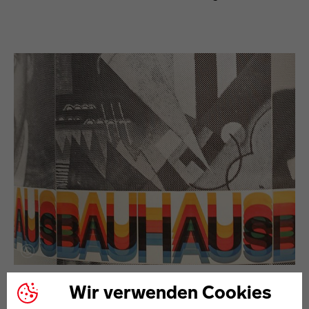
Wir verwenden Cookies
ONLINE-JOURNAL AUF BAUHAUS-IMAGINISTA.ORG