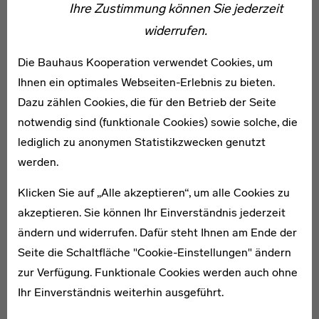
Online-Journal Edition „Still Undead“
Ihre Zustimmung können Sie jederzeit
widerrufen.
Im vierten und letzten Kapitel „Still Undead“ erforscht
„bauhaus imaginista“ den experimentellen Umgang mit
Die Bauhaus Kooperation verwendet Cookies, um
einer Vielzahl neuer Medien am Bauhaus in der
Ihnen ein optimales Webseiten-Erlebnis zu bieten.
Fotografie und im Film, mit kinetischen Skulpturen,
Dazu zählen Cookies, die für den Betrieb der Seite
visuellen Apparaten und Soundexperimenten.
notwendig sind (funktionale Cookies) sowie solche, die
lediglich zu anonymen Statistikzwecken genutzt
werden.
Klicken Sie auf „Alle akzeptieren“, um alle Cookies zu
akzeptieren. Sie können Ihr Einverständnis jederzeit
ändern und widerrufen. Dafür steht Ihnen am Ende der
Seite die Schaltfläche "Cookie-Einstellungen" ändern
zur Verfügung. Funktionale Cookies werden auch ohne
Ihr Einverständnis weiterhin ausgeführt.