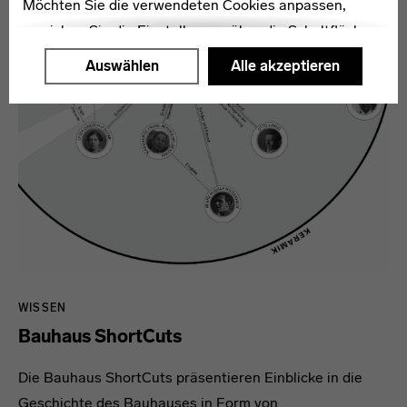
Möchten Sie die verwendeten Cookies anpassen,
erreichen Sie die Einstellungen über die Schaltfläche
"Auswählen".
Auswählen
Alle akzeptieren
Weitere Informationen finden Sie in unseren
Datenschutzerklärung
oder dem
Impressum
.
WISSEN
Bauhaus ShortCuts
Die Bauhaus ShortCuts präsentieren Einblicke in die
Geschichte des Bauhauses in Form von