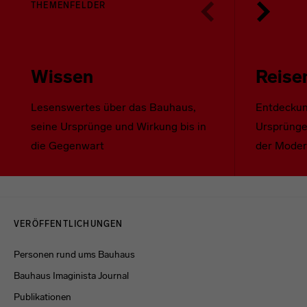
THEMENFELDER
Wissen
Reise
Lesenswertes über das Bauhaus,
Entdeckun
seine Ursprünge und Wirkung bis in
Ursprünge
die Gegenwart
der Mode
Menulinks
VERÖFFENTLICHUNGEN
Personen rund ums Bauhaus
Bauhaus Imaginista Journal
Publikationen