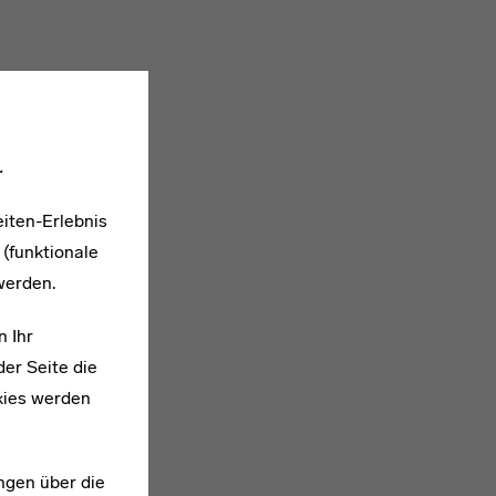
.
iten-Erlebnis
 (funktionale
werden.
n Ihr
er Seite die
kies werden
ngen über die