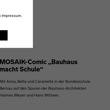
m
Impressum
.
MOSAIK-Comic „Bauhaus
macht Schule“
Mit Anna, Bella und Caramella in der Bundesschule
Bernau auf den Spuren der Bauhaus-Architekten
Hannes Meyer und Hans Wittwer.