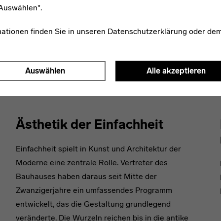
"Auswählen".
mationen finden Sie in unseren
Datenschutzerklärung
oder de
Auswählen
Alle akzeptieren
WEITERE PUBLIKATIONEN ZUM THEMA
Ästhetik der Einfachheit
Einfachheit spielt in Kunst und Architektur der
Moderne eine zentrale Rolle. Vertreter des
Bauhauses haben daraus seit Mitte der
Zwanzigerjahre ein umfassendes Programm
entwickelt, das die Gestaltung grundlegend
veränderte. Die Wurzeln reichen bis in die antike