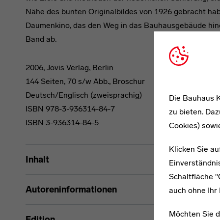
Nähe des bunten Originalbildes von 1926 gebracht ha
Daumenkino, das den Weg in das Bauhausgebäude hinei
Band ab.
2006, Jovis Verlag, Berlin
144 Seiten, 70 s/w Abb., Broschur
Deutsch/Englisch (zweisprachig)
Die Bauhaus K
ISBN 978-3-936314-84-7
zu bieten. Daz
ISBN 3-936314-84-5
Cookies) sowi
Klicken Sie au
Inhalt
Einverständnis
Schaltfläche 
Autoreninformationen
auch ohne Ihr 
Möchten Sie d
Edition