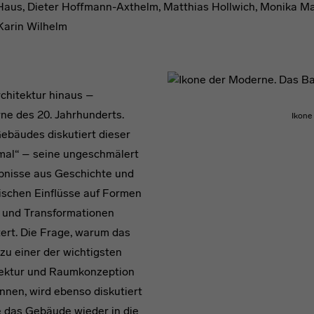
 Haus, Dieter Hoffmann-Axthelm, Matthias Hollwich, Monika Ma
Karin Wilhelm
chitektur hinaus –
ne des 20. Jahrhunderts.
Ikone
ebäudes diskutiert dieser
kmal“ – seine ungeschmälert
bnisse aus Geschichte und
nischen Einflüsse auf Formen
n und Transformationen
ert. Die Frage, warum das
u einer der wichtigsten
tektur und Raumkonzeption
nnen, wird ebenso diskutiert
e das Gebäude wieder in die