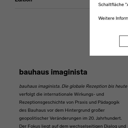
Schaltfläche 
Weitere Infor
bauhaus imaginista
bauhaus imaginista. Die globale Rezeption bis heute
verfolgt die internationale Wirkungs- und
Rezeptionsgeschichte von Praxis und Pädagogik
des Bauhaus vor dem Hintergrund großer
geopolitischer Veränderungen im 20. Jahrhundert.
Der Fokus liegt auf dem wechselseitigen Dialog und