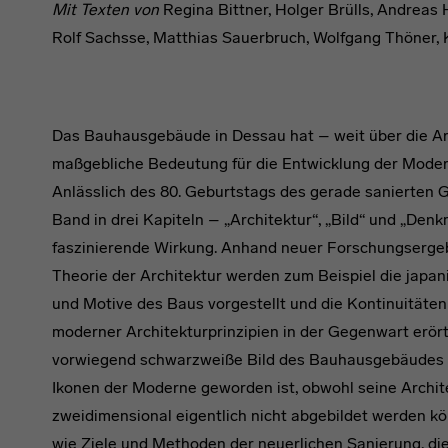
Mit Texten von
Regina Bittner, Holger Brülls, Andreas
Rolf Sachsse, Matthias Sauerbruch, Wolfgang Thöner, 
Das Bauhausgebäude in Dessau hat – weit über die Ar
maßgebliche Bedeutung für die Entwicklung der Moder
Anlässlich des 80. Geburtstags des gerade sanierten G
Band in drei Kapiteln – „Architektur“, „Bild“ und „Den
faszinierende Wirkung. Anhand neuer Forschungserge
Theorie der Architektur werden zum Beispiel die japa
und Motive des Baus vorgestellt und die Kontinuitäte
moderner Architekturprinzipien in der Gegenwart erört
vorwiegend schwarzweiße Bild des Bauhausgebäudes z
Ikonen der Moderne geworden ist, obwohl seine Archi
zweidimensional eigentlich nicht abgebildet werden kö
wie Ziele und Methoden der neuerlichen Sanierung, di