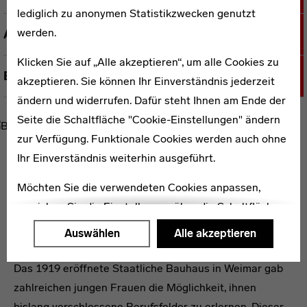
lediglich zu anonymen Statistikzwecken genutzt
werden.
Autoreninformationen
Klicken Sie auf „Alle akzeptieren“, um alle Cookies zu
Edition
akzeptieren. Sie können Ihr Einverständnis jederzeit
ändern und widerrufen. Dafür steht Ihnen am Ende der
Seite die Schaltfläche "Cookie-Einstellungen" ändern
zur Verfügung. Funktionale Cookies werden auch ohne
Ihr Einverständnis weiterhin ausgeführt.
WEITERE PUBLIKATIONEN ZUM THEMA
Möchten Sie die verwendeten Cookies anpassen,
erreichen Sie die Einstellungen über die Schaltfläche
"Auswählen".
Auswählen
Alle akzeptieren
Bauhausmädels
Weitere Informationen finden Sie in unseren
Das 1919 eröffnete Staatliche Bauhaus in Weimar gab
Datenschutzerklärung
oder dem
Impressum
.
zahlreichen jungen Frauen die Möglichkeit, ihnen
bislang verschlossene Berufsfelder zu erlernen. Dieser