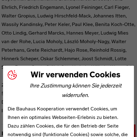
Ehrlich, Friedrich Engemann, Lyonel Feininger, Carl Fieger,
Walter Gropius, Ludwig Hirschfeld-Mack, Johannes Itten,
Wassily Kandinsky, Peter Keler, Paul Klee, Benita Koch-Otte,
Otto Lindig, Gerhard Marcks, Hannes Meyer, Ludwig Mies
van der Rohe, Lucia Moholy, László Moholy-Nagy, Walter
Peterhans, Grete Reichardt, Hajo Rose, Reinhold Rossig,
Hinnerk Scheper, Oskar Schlemmer, Joost Schmidt, Lotte
Stam-Beese, Gunta Stölzl, Otto Umbehr, Wilhelm Wagenfeld
Wir verwenden Cookies
2019, Kerber Verlag, Bielefeld
Ihre Zustimmung können Sie jederzeit
520 Seiten, 456 farbige und 88 s/w Abbildungen, Hardcover
widerrufen.
Deutsch/Englisch (zweisprachig)
Die Bauhaus Kooperation verwendet Cookies, um
ISBN 978-3-7356-0558-0
Ihnen ein optimales Webseiten-Erlebnis zu bieten.
Dazu zählen Cookies, die für den Betrieb der Seite
Inhalt
notwendig sind (funktionale Cookies) sowie solche, die