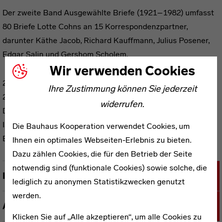
Der zweite Band Ausgewählte Briefe (1921–1982) umfasst
80 Briefe Lotte Cohns an 15 Korrespondenzpartner,
darunter Käthe Jacob, Richard Kauffmann, Julius Posener,
Edgar Salin und Gershom Scholem.
Wir verwenden Cookies
2017, Neofelis Verlag, Berlin
Ihre Zustimmung können Sie jederzeit
202 Seiten
widerrufen.
Deutsch
ISBN 978-3-95808-125-3
Die Bauhaus Kooperation verwendet Cookies, um
EAN 9783958081253
Ihnen ein optimales Webseiten-Erlebnis zu bieten.
Dazu zählen Cookies, die für den Betrieb der Seite
notwendig sind (funktionale Cookies) sowie solche, die
Inhalt
lediglich zu anonymen Statistikzwecken genutzt
werden.
Autoreninformationen
Klicken Sie auf „Alle akzeptieren“, um alle Cookies zu