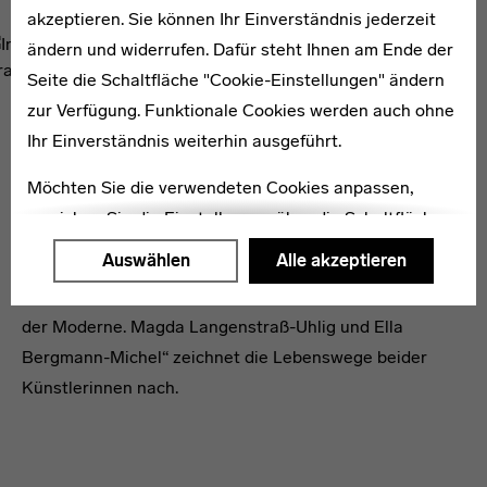
akzeptieren. Sie können Ihr Einverständnis jederzeit
ändern und widerrufen. Dafür steht Ihnen am Ende der
Seite die Schaltfläche "Cookie-Einstellungen" ändern
zur Verfügung. Funktionale Cookies werden auch ohne
WEITERE PUBLIKATIONEN ZUM THEMA
Ihr Einverständnis weiterhin ausgeführt.
Möchten Sie die verwendeten Cookies anpassen,
erreichen Sie die Einstellungen über die Schaltfläche
Frauen am Bauhaus
"Auswählen".
Auswählen
Alle akzeptieren
Weitere Informationen finden Sie in unseren
Dieses Begleitbuch zur Ausstellung „Weggefährtinnen
Datenschutzerklärung
oder dem
Impressum
.
der Moderne. Magda Langenstraß-Uhlig und Ella
Bergmann-Michel“ zeichnet die Lebenswege beider
Künstlerinnen nach.