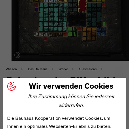
Wissen
Das Bauhaus
Werke
Glasmalerei
Scherben im Gitterbild
Wir verwenden Cookies
Josef Albers, 1921
Ihre Zustimmung können Sie jederzeit
widerrufen.
Die Bauhaus Kooperation verwendet Cookies, um
text
Ihnen ein optimales Webseiten-Erlebnis zu bieten.
Josef Albers, der der katholischen Kirche angehörte,