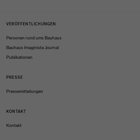
Datenschutzerklärung
oder dem
Impressum
.
Menulinks
VERÖFFENTLICHUNGEN
Personen rund ums Bauhaus
Bauhaus Imaginista Journal
Publikationen
PRESSE
Pressemitteilungen
KONTAKT
Kontakt