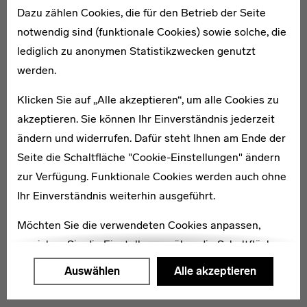
Dazu zählen Cookies, die für den Betrieb der Seite
hatte eine Vorliebe für die Symbolik des Werkstoffs
notwendig sind (funktionale Cookies) sowie solche, die
Glas. Sein Glasfenster „Scherben im Gitterbild“
lediglich zu anonymen Statistikzwecken genutzt
entstand 1921, als Albers Student in der
werden.
Glasmalereiwerkstatt war, zu deren Leiter er schließlich
von Walter Gropius ernannt wurde. Diese Arbeit war
Klicken Sie auf „Alle akzeptieren“, um alle Cookies zu
Grundlage für später ausgeführte Glasfenster, die
akzeptieren. Sie können Ihr Einverständnis jederzeit
Albers zum Beispiel für das Haus Sommerfeld entwarf.
ändern und widerrufen. Dafür steht Ihnen am Ende der
Seite die Schaltfläche "Cookie-Einstellungen" ändern
zur Verfügung. Funktionale Cookies werden auch ohne
Ihr Einverständnis weiterhin ausgeführt.
Literatur:
Möchten Sie die verwendeten Cookies anpassen,
Danilowitz, Brenda (2009): „Tatsächlich reizvoll, wenn auch etwas brutal.“
Josef Albers‘ Gitterbild, in: Bauhaus-Archiv Berlin/Museum für Gestaltung,
erreichen Sie die Einstellungen über die Schaltfläche
Stiftung Bauhaus Dessau und Klassik Stiftung Weimar: Modell Bauhaus,
Ostfildern, S. 93ff.
"Auswählen".
Auswählen
Alle akzeptieren
Weitere Informationen finden Sie in unseren