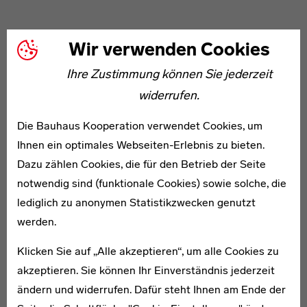
1920 entstanden erste Figurinen für das
Wir verwenden Cookies
„Triadische Ballett”, das 1922 in Stuttgart
Ihre Zustimmung können Sie jederzeit
erstmalig aufgeführt wurde.
widerrufen.
Die Bauhaus Kooperation verwendet Cookies, um
Text
1926 wurde das „Triadische Ballett“ in Donaueschingen
Ihnen ein optimales Webseiten-Erlebnis zu bieten.
wiederaufgeführt. Gegenüber seiner originalen Fassung,
Dazu zählen Cookies, die für den Betrieb der Seite
die 1922 in Stuttgart und zwei Jahre später in Weimar
notwendig sind (funktionale Cookies) sowie solche, die
gezeigt worden war, gelangte das Ballett nun in einer
lediglich zu anonymen Statistikzwecken genutzt
von zwölf auf acht Tänze verkürzten Version, begleitet
werden.
von Musikstücken Hindemiths, zur Aufführung. Daran
Klicken Sie auf „Alle akzeptieren“, um alle Cookies zu
anknüpfend sollte Scherchen eine Schlagzeugmusik für
akzeptieren. Sie können Ihr Einverständnis jederzeit
diese Kurzform des Balletts komponieren. Anhand des
ändern und widerrufen. Dafür steht Ihnen am Ende der
Figurenplans für das nicht ausgeführte Projekt lässt