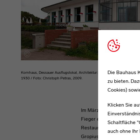
Die Bauhaus K
Kornhaus, Dessauer Ausflugslokal, Architektur: Carl Fieger,
1930 / Foto: Christoph Petras, 2009.
zu bieten. Daz
Cookies) sowi
Klicken Sie au
headline
Im März 1929 schrieb die
Einverständnis
Fieger erhielt vor Hanne
Schaltfläche 
Restaurant, Tanzdiele und 
auch ohne Ihr 
Gropius arbeitete und sei