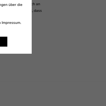
er, der sich förmlich an
ngen über die
r so weit vorkragt, dass
m
Impressum
.