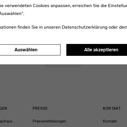
in Dampfermotiv zu zitieren scheint. Ein zweigeschossiger Quad
ie verwendeten Cookies anpassen, erreichen Sie die Einstellu
 mit einem halbrunden, verglasten Wintergarten verbunden, de
"Auswählen".
 beginnt.
mationen finden Sie in unseren
Datenschutzerklärung
oder de
Auswählen
Alle akzeptieren
# Architektur
NGEN
PRESSE
KONTAKT
Bauhaus
Pressemitteilungen
Kontakt