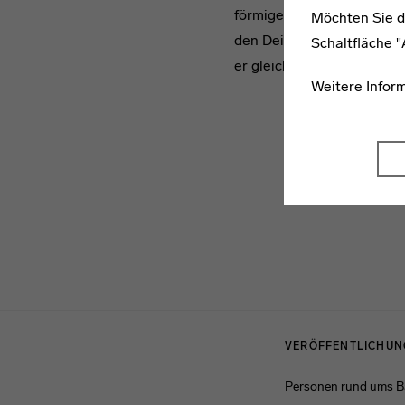
förmigen Grundriss, der e
Möchten Sie d
den Deich schmiegt, wurde
Schaltfläche 
er gleichsam zu schweben
Weitere Infor
Menulinks
VERÖFFENTLICHU
Personen rund ums 