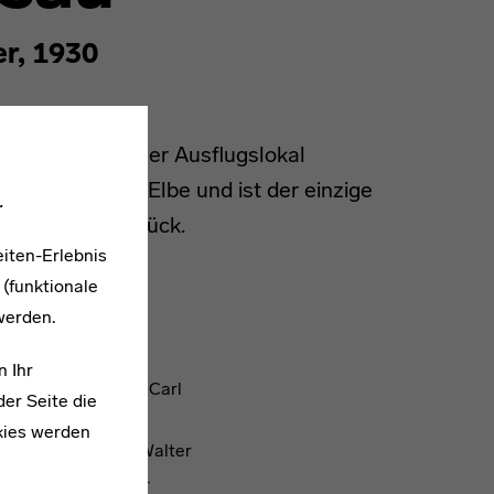
er, 1930
 ist ein Dessauer Ausflugslokal
t direkt an der Elbe und ist der einzige
.
Wassergrundstück.
iten-Erlebnis
 (funktionale
werden.
n Ihr
 Architekten aus. Carl
er Seite die
 ein Gebäude, das
kies werden
rchitekturbüro von Walter
r, entwarf einen L-