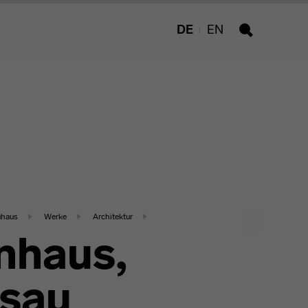
DE
EN
Suche
uhaus
Werke
Architektur
nhaus,
sau