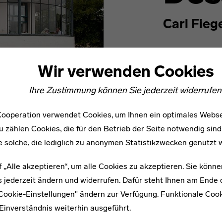
Carl Fieg
Wir verwenden Cookies
Das Kornhaus
besonderer Güte. Es lieg
Ihre Zustimmung können Sie jederzeit widerrufen
Bauhausbau auf einem 
ooperation verwendet Cookies, um Ihnen ein optimales Webse
u zählen Cookies, die für den Betrieb der Seite notwendig sind
e solche, die lediglich zu anonymen Statistikzwecken genutzt 
f „Alle akzeptieren“, um alle Cookies zu akzeptieren. Sie könne
 Dessauer Stadtverwaltung einen Wettbewerb für ortsansässige
 jederzeit ändern und widerrufen. Dafür steht Ihnen am Ende d
s Meyer und der Bauabteilung des Bauhauses den Zuschlag für
"Cookie-Einstellungen" ändern zur Verfügung. Funktionale Coo
Stehbierhalle in einem sein sollte. Fieger, der seit 1921 im A
Einverständnis weiterhin ausgeführt.
t 1928 verantwortlich für dessen Zeichnungen und Entwürfe wa