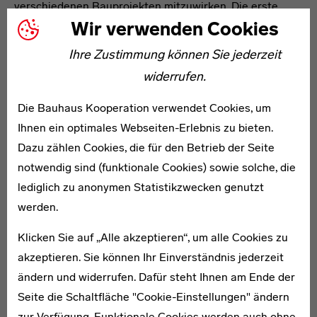
verschiedenen Bauprojekten mitzuwirken. Die erste
Wir verwenden Cookies
größere Zusammenarbeit war das Haus Sommerfeld.
Hier wurde die im Bauhaus-Manifest formulierte Vision,
Ihre Zustimmung können Sie jederzeit
alle Künste in einem gemeinsamen Bau
widerrufen.
zusammenzuführen, erstmals umgesetzt. Entsprechend
feierlich wurden die Grundsteinlegung und später auch
Die Bauhaus Kooperation verwendet Cookies, um
das Richtfest begangen.
Ihnen ein optimales Webseiten-Erlebnis zu bieten.
Dazu zählen Cookies, die für den Betrieb der Seite
Die Familien-Villa wurde in einer neu entwickelten
notwendig sind (funktionale Cookies) sowie solche, die
Blockhaus-Bauweise der Firma Adolf Sommerfeld
lediglich zu anonymen Statistikzwecken genutzt
Bauausführungen errichtet. An der Ausgestaltung ihrer
werden.
Innenräume waren zahlreiche Studierende des
Bauhauses beteiligt: Joost Schmidt fertigte aufwändige
Klicken Sie auf „Alle akzeptieren“, um alle Cookies zu
Schnitzarbeiten in der Empfangshalle, im Treppenhaus
akzeptieren. Sie können Ihr Einverständnis jederzeit
und an den Abschlüssen der Holzbohlen. Josef Albers
ändern und widerrufen. Dafür steht Ihnen am Ende der
entwarf ein großes Buntglasfenster für das
Seite die Schaltfläche "Cookie-Einstellungen" ändern
Treppenhaus. Die Möbelentwürfe stammten von Marcel
zur Verfügung. Funktionale Cookies werden auch ohne