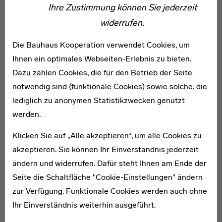
Ihre Zustimmung können Sie jederzeit
Ausstellung 1923 war das seit 1996 zum UNESCO-
widerrufen.
Welterbe gehörende Musterhaus „Haus Am Horn”. Die
ab 1920 im Raum stehende und durch mehrere
Die Bauhaus Kooperation verwendet Cookies, um
Entwurfsstadien hindurch verfolgte Idee einer
Ihnen ein optimales Webseiten-Erlebnis zu bieten.
Bauhaussiedlung fand mit diesem, im Zusammenwirken
Dazu zählen Cookies, die für den Betrieb der Seite
aller Werkstätten entstandenen Bau ihren Abschluss.
notwendig sind (funktionale Cookies) sowie solche, die
Der ausgeführte Entwurf des Malers Georg Muche
lediglich zu anonymen Statistikzwecken genutzt
konnte sich in einer demokratischen Abstimmung unter
werden.
den Studierenden gegen das von Walter Gropius
Klicken Sie auf „Alle akzeptieren“, um alle Cookies zu
vorgelegte Konzept durchsetzen. Gleichwohl finden sich
akzeptieren. Sie können Ihr Einverständnis jederzeit
starke Anklänge an Gropius’ Gedanken zu einem
ändern und widerrufen. Dafür steht Ihnen am Ende der
„Baukasten im Großen“ und die daraus entwickelten
Seite die Schaltfläche "Cookie-Einstellungen" ändern
Typenhäuser Fred Forbats.
zur Verfügung. Funktionale Cookies werden auch ohne
Ihr Einverständnis weiterhin ausgeführt.