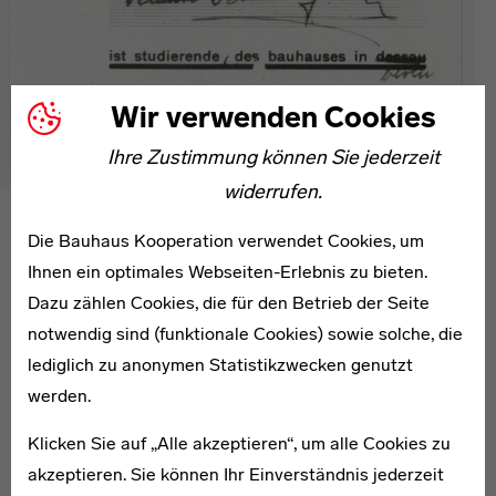
Wir verwenden Cookies
Ihre Zustimmung können Sie jederzeit
widerrufen.
Bauhaus-Studierendenausweis von
Selman Selmanagić, Reproduktion.
Die Bauhaus Kooperation verwendet Cookies, um
Ihnen ein optimales Webseiten-Erlebnis zu bieten.
Dazu zählen Cookies, die für den Betrieb der Seite
Durch die politischen Repressalien der
notwendig sind (funktionale Cookies) sowie solche, die
Nationalsozialisten und die drastischen Kürzungen der
lediglich zu anonymen Statistikzwecken genutzt
Mittel war die Arbeit der Schule in der letzten Zeit des
werden.
Bauhauses in Berlin nur noch eingeschränkt möglich.
Nach der Hausdurchsuchung durch Polizei und SA samt
Klicken Sie auf „Alle akzeptieren“, um alle Cookies zu
der anschließenden Versiegelung der Schulräume im
akzeptieren. Sie können Ihr Einverständnis jederzeit
April 1933 war an einen ordentlichen Lehrbetrieb nicht