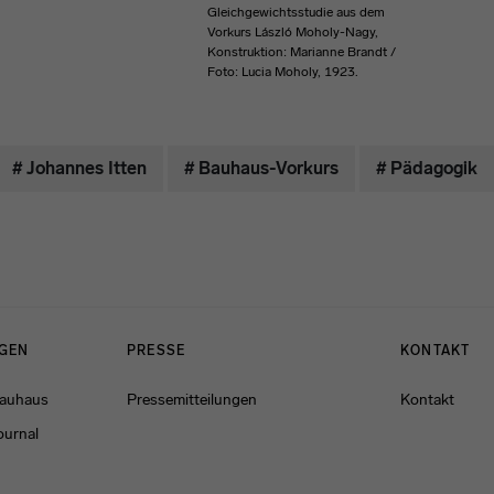
Gleichgewichtsstudie aus dem
Vorkurs László Moholy-Nagy,
Konstruktion: Marianne Brandt /
Foto: Lucia Moholy, 1923.
# Johannes Itten
# Bauhaus-Vorkurs
# Pädagogik
NGEN
PRESSE
KONTAKT
Bauhaus
Pressemitteilungen
Kontakt
ournal