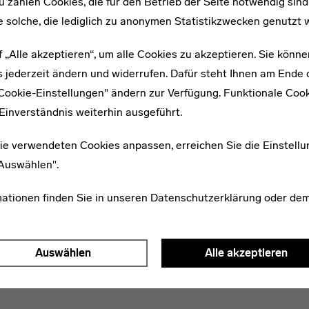
u zählen Cookies, die für den Betrieb der Seite notwendig sind
Konzentrations-, Atem- und
e solche, die lediglich zu anonymen Statistikzwecken genutzt 
gestalterische Arbeiten
f „Alle akzeptieren“, um alle Cookies zu akzeptieren. Sie könne
ntrastübungen anfertigen, die
 jederzeit ändern und widerrufen. Dafür steht Ihnen am Ende d
 Wert auf subjektives
"Cookie-Einstellungen" ändern zur Verfügung. Funktionale Coo
en des Vorkurses durften die
Einverständnis weiterhin ausgeführt.
ie verwendeten Cookies anpassen, erreichen Sie die Einstellu
Bauhaus aufgrund seiner
"Auswählen".
azdaznan-Kultes belächelt
en Sekte mit christlichen,
mationen finden Sie in unseren
Datenschutzerklärung
oder de
t dennoch die pädagogische
prägt.
Auswählen
Alle akzeptieren
mus-Studie, Autor: Werner Graeff, 1921.