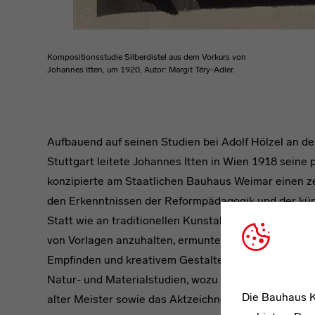
Kompositionsstudie Silberdistel aus dem Vorkurs von
Johannes Itten, um 1920, Autor: Margit Téry-Adler.
Aufbauend auf seinen Studien bei Adolf Hölzel an d
Stuttgart leitete Johannes Itten in Wien 1918 seine
konzipierte am Staatlichen Bauhaus Weimar einen z
den Erkenntnissen der Reformpädagogik und der kün
Statt wie an traditionellen Kunstakademien die Sch
von Vorlagen anzuhalten, ermunterte Itten seine Sch
Empfinden und kreativem Gestalten. Sein Unterricht gl
Natur- und Materialstudien, wozu auch Farb- und Fo
Die Bauhaus K
alter Meister sowie das Aktzeichnen.