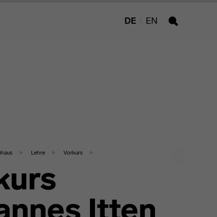
DE
EN
Suche
uhaus
Lehre
Vorkurs
kurs
annes Itten