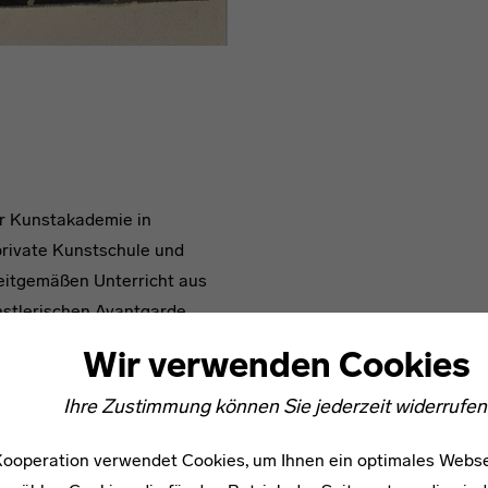
er Kunstakademie in
 private Kunstschule und
eitgemäßen Unterricht aus
stlerischen Avantgarde.
üler zunächst zum Kopieren
Wir verwenden Cookies
üler zu eigenem subjektiven
iederte sich in drei Teile:
Ihre Zustimmung können Sie jederzeit widerrufen
rmenlehre zählten, Analysen
ooperation verwendet Cookies, um Ihnen ein optimales Webse