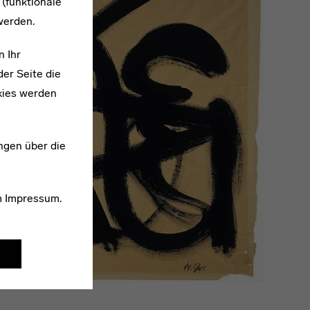
 (funktionale
werden.
n Ihr
er Seite die
kies werden
ngen über die
m
Impressum
.