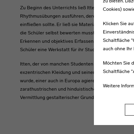
zu bieten. Daz
Zu Beginn des Unterrichts ließ Itten seine Schüler 
Cookies) sowi
Rhythmusübungen ausführen, deren Schwung in das 
Klicken Sie au
einfließen sollte. Er ließ sie Materialstudien und Ko
Einverständnis
die Schüler selbst bewerten mussten. Dabei legte er
Schaltfläche 
Erkennen und objektives Erfassen. Erst nach Besteh
auch ohne Ihr 
Schüler eine Werkstatt für ihr Studium auswählen.
Möchten Sie d
Itten, der von manchen Studenten und Kollegen am 
Schaltfläche 
exzentrischen Kleidung und seiner Befolgung des M
wurde, einer auch in Europa agierenden amerikanisch
Weitere Infor
zarathustrischen und hinduistischen Elementen, ha
Vermittlung gestalterischer Grundlagen bis heute ge
Freie Rhyth
Headline