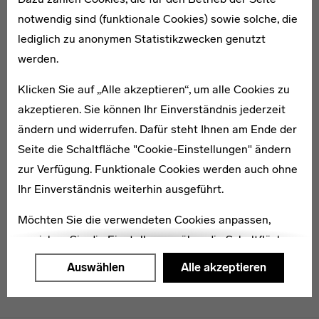
notwendig sind (funktionale Cookies) sowie solche, die
lediglich zu anonymen Statistikzwecken genutzt
1911–1987
werden.
Frank Trudel
Klicken Sie auf „Alle akzeptieren“, um alle Cookies zu
akzeptieren. Sie können Ihr Einverständnis jederzeit
ändern und widerrufen. Dafür steht Ihnen am Ende der
Seite die Schaltfläche "Cookie-Einstellungen" ändern
zur Verfügung. Funktionale Cookies werden auch ohne
1884–1974
Werner Issel
Ihr Einverständnis weiterhin ausgeführt.
Möchten Sie die verwendeten Cookies anpassen,
erreichen Sie die Einstellungen über die Schaltfläche
"Auswählen".
Auswählen
Alle akzeptieren
Weitere Informationen finden Sie in unseren
Datenschutzerklärung
oder dem
Impressum
.