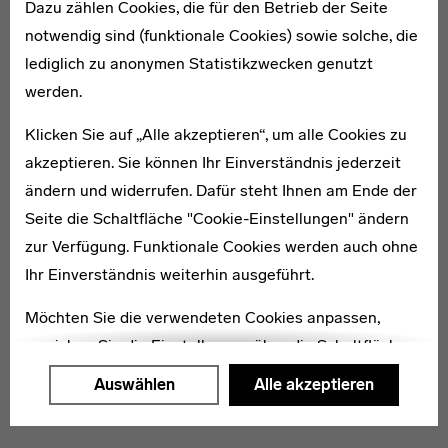
Dazu zählen Cookies, die für den Betrieb der Seite
1898–1944
notwendig sind (funktionale Cookies) sowie solche, die
Otti Berger
lediglich zu anonymen Statistikzwecken genutzt
werden.
Nach Gunta Stölzl leitete Berger interimsmäßig die
Klicken Sie auf „Alle akzeptieren“, um alle Cookies zu
Weberei. Später eröffnete sie in Berlin ihr eigenes
akzeptieren. Sie können Ihr Einverständnis jederzeit
„Textil-Atelier“, erhielt als Jüdin aber bald Berufsverbot.
ändern und widerrufen. Dafür steht Ihnen am Ende der
Otti Berger starb 1944 in Auschwitz.
Seite die Schaltfläche "Cookie-Einstellungen" ändern
zur Verfügung. Funktionale Cookies werden auch ohne
* 1911
Ihr Einverständnis weiterhin ausgeführt.
Ernst Jacobs
Möchten Sie die verwendeten Cookies anpassen,
erreichen Sie die Einstellungen über die Schaltfläche
"Auswählen".
Auswählen
Alle akzeptieren
Weitere Informationen finden Sie in unseren
Datenschutzerklärung
oder dem
Impressum
.