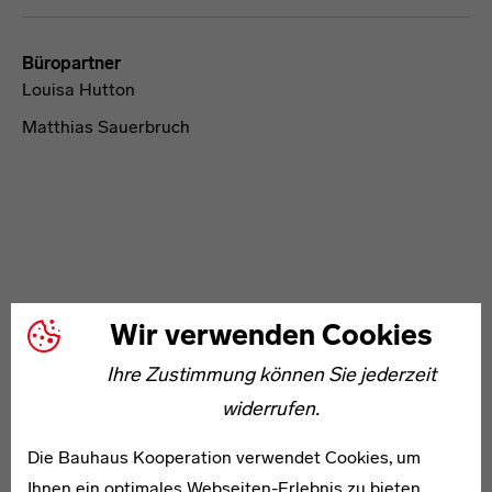
Büropartner
Louisa Hutton
Matthias Sauerbruch
Wir verwenden Cookies
WEITERE ARTIKEL ZUM THEMA
Ihre Zustimmung können Sie jederzeit
widerrufen.
* 1909
Paul Kupfernagel
Die Bauhaus Kooperation verwendet Cookies, um
Ihnen ein optimales Webseiten-Erlebnis zu bieten.