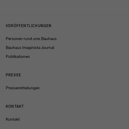
Datenschutzerklärung
oder dem
Impressum
.
Menulinks
VERÖFFENTLICHUNGEN
Personen rund ums Bauhaus
Bauhaus Imaginista Journal
Publikationen
PRESSE
Pressemitteilungen
KONTAKT
Kontakt