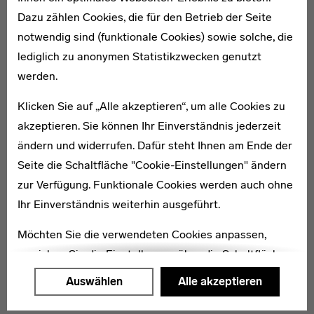
Dazu zählen Cookies, die für den Betrieb der Seite
notwendig sind (funktionale Cookies) sowie solche, die
lediglich zu anonymen Statistikzwecken genutzt
werden.
1901–1989
Erich Pfeiffer-Belli
Klicken Sie auf „Alle akzeptieren“, um alle Cookies zu
akzeptieren. Sie können Ihr Einverständnis jederzeit
ändern und widerrufen. Dafür steht Ihnen am Ende der
Seite die Schaltfläche "Cookie-Einstellungen" ändern
zur Verfügung. Funktionale Cookies werden auch ohne
1892–1975
Ihr Einverständnis weiterhin ausgeführt.
Franz Skala
Möchten Sie die verwendeten Cookies anpassen,
erreichen Sie die Einstellungen über die Schaltfläche
"Auswählen".
Auswählen
Alle akzeptieren
Weitere Informationen finden Sie in unseren