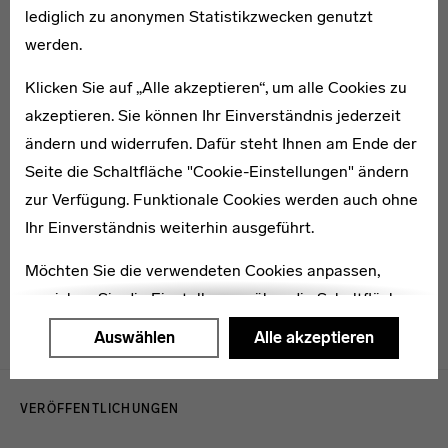
lediglich zu anonymen Statistikzwecken genutzt
werden.
* 1894
Elsbeth Köster
Klicken Sie auf „Alle akzeptieren“, um alle Cookies zu
akzeptieren. Sie können Ihr Einverständnis jederzeit
ändern und widerrufen. Dafür steht Ihnen am Ende der
Seite die Schaltfläche "Cookie-Einstellungen" ändern
zur Verfügung. Funktionale Cookies werden auch ohne
Ihr Einverständnis weiterhin ausgeführt.
1911–1946
Willi Rummel
Möchten Sie die verwendeten Cookies anpassen,
erreichen Sie die Einstellungen über die Schaltfläche
"Auswählen".
Auswählen
Alle akzeptieren
Weitere Informationen finden Sie in unseren
Menulinks
Datenschutzerklärung
oder dem
Impressum
.
VERÖFFENTLICHUNGEN