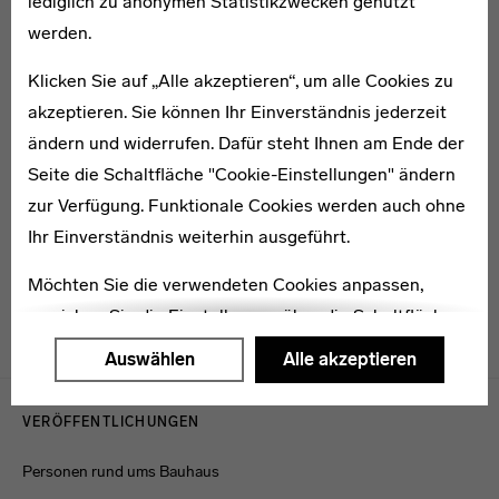
lediglich zu anonymen Statistikzwecken genutzt
werden.
Klicken Sie auf „Alle akzeptieren“, um alle Cookies zu
akzeptieren. Sie können Ihr Einverständnis jederzeit
ändern und widerrufen. Dafür steht Ihnen am Ende der
1906–1965
Seite die Schaltfläche "Cookie-Einstellungen" ändern
Tibor Weiner
zur Verfügung. Funktionale Cookies werden auch ohne
Ihr Einverständnis weiterhin ausgeführt.
Möchten Sie die verwendeten Cookies anpassen,
erreichen Sie die Einstellungen über die Schaltfläche
"Auswählen".
Auswählen
Alle akzeptieren
Menulinks
Weitere Informationen finden Sie in unseren
VERÖFFENTLICHUNGEN
Datenschutzerklärung
oder dem
Impressum
.
Personen rund ums Bauhaus