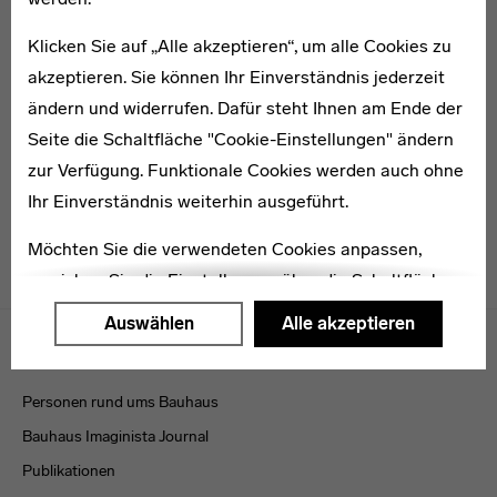
Klicken Sie auf „Alle akzeptieren“, um alle Cookies zu
akzeptieren. Sie können Ihr Einverständnis jederzeit
1908–1992
Cees van der Linden
ändern und widerrufen. Dafür steht Ihnen am Ende der
Seite die Schaltfläche "Cookie-Einstellungen" ändern
zur Verfügung. Funktionale Cookies werden auch ohne
Ihr Einverständnis weiterhin ausgeführt.
Möchten Sie die verwendeten Cookies anpassen,
erreichen Sie die Einstellungen über die Schaltfläche
"Auswählen".
Menulinks
Auswählen
Alle akzeptieren
VERÖFFENTLICHUNGEN
Weitere Informationen finden Sie in unseren
Datenschutzerklärung
oder dem
Impressum
.
Personen rund ums Bauhaus
Bauhaus Imaginista Journal
Publikationen