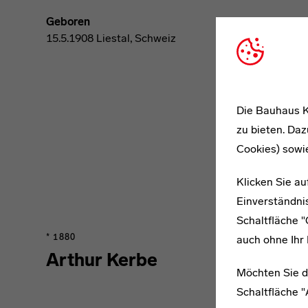
Geboren
15.5.1908 Liestal, Schweiz
Die Bauhaus K
zu bieten. Daz
Cookies) sowi
Klicken Sie au
Einverständnis
Schaltfläche 
* 1880
auch ohne Ihr 
Arthur Kerbe
Möchten Sie d
Schaltfläche 