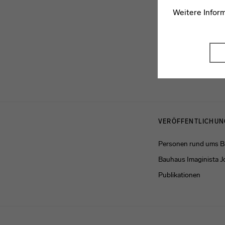
Weitere Infor
Menulinks
VERÖFFENTLICHU
Personen rund ums 
Bauhaus Imaginista J
Publikationen