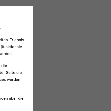
.
iten-Erlebnis
 (funktionale
werden.
n Ihr
er Seite die
kies werden
1885–1977
Piet Zwart
ngen über die