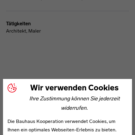
Tätigkeiten
Architekt, Maler
Wir verwenden Cookies
WEITERE ARTIKEL ZUM THEMA
Ihre Zustimmung können Sie jederzeit
1888–1954
widerrufen.
Leonore Maas
Die Bauhaus Kooperation verwendet Cookies, um
Ihnen ein optimales Webseiten-Erlebnis zu bieten.