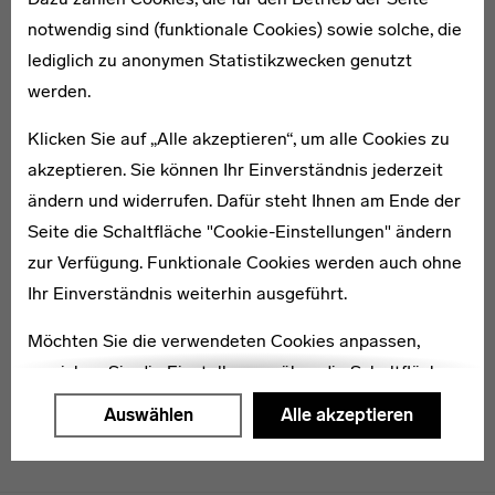
notwendig sind (funktionale Cookies) sowie solche, die
lediglich zu anonymen Statistikzwecken genutzt
1905–1993
werden.
August Rauh
Klicken Sie auf „Alle akzeptieren“, um alle Cookies zu
akzeptieren. Sie können Ihr Einverständnis jederzeit
ändern und widerrufen. Dafür steht Ihnen am Ende der
Seite die Schaltfläche "Cookie-Einstellungen" ändern
zur Verfügung. Funktionale Cookies werden auch ohne
1900–1975
Hans Richter
Ihr Einverständnis weiterhin ausgeführt.
Möchten Sie die verwendeten Cookies anpassen,
erreichen Sie die Einstellungen über die Schaltfläche
"Auswählen".
Auswählen
Alle akzeptieren
Weitere Informationen finden Sie in unseren
Datenschutzerklärung
oder dem
Impressum
.