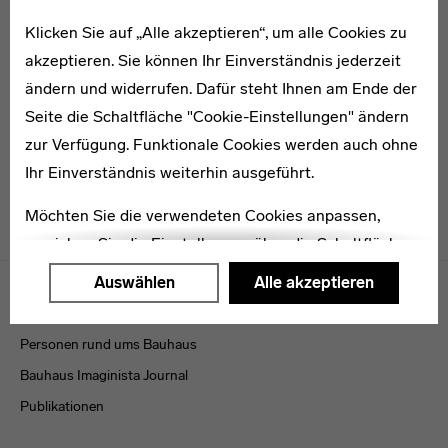
Klicken Sie auf „Alle akzeptieren“, um alle Cookies zu
1902–1977
akzeptieren. Sie können Ihr Einverständnis jederzeit
Johan Niegeman
ändern und widerrufen. Dafür steht Ihnen am Ende der
Seite die Schaltfläche "Cookie-Einstellungen" ändern
zur Verfügung. Funktionale Cookies werden auch ohne
Ihr Einverständnis weiterhin ausgeführt.
Möchten Sie die verwendeten Cookies anpassen,
erreichen Sie die Einstellungen über die Schaltfläche
Menulinks
"Auswählen".
Auswählen
Alle akzeptieren
VERÖFFENTLICHUNGEN
Weitere Informationen finden Sie in unseren
Datenschutzerklärung
oder dem
Impressum
.
Personen rund ums Bauhaus
Bauhaus Imaginista Journal
Publikationen